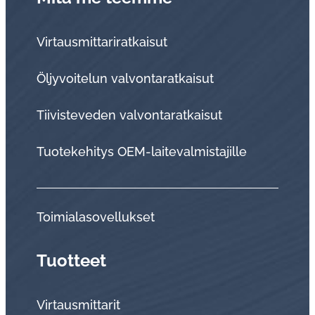
Virtausmittariratkaisut
Öljyvoitelun valvontaratkaisut
Tii­vis­te­ve­den val­von­ta­rat­kai­sut
Tuo­te­ke­hi­tys OEM-lai­te­val­mis­ta­jil­le
Toi­mia­la­so­vel­luk­set
Tuotteet
Virtausmittarit