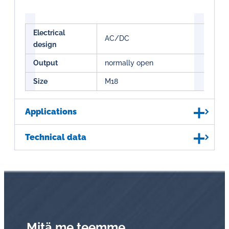
Electrical
AC/DC
design
Output
normally open
Size
M18
Applications
Technical data
Mitä me teemme