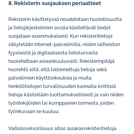
8. Rekisterin suojauksen periaatteet
Rekisterin käsittelyssä noudatetaan huolellisuutta
ja tietojärjestelmien avulla käsiteltävät tiedot
suojataan asianmukaisesti. Kun rekisteritietoja
säilytetään Internet-palvelimilla, niiden laitteiston
fyysisestä ja digitaalisesta tietoturvasta
huolehditaan asiaankuuluvasti. Rekisterinpitäjä
huolehtii siitä, että tallennettuja tietoja sekä
palvelimien käyttöoikeuksia ja muita
henkilötietojen turvallisuuden kannalta kriittisiä
tietoja käsitellään luottamuksellisesti ja vain niiden
työntekijöiden tai kumppanien toimesta, joiden
työnkuvaan se kuuluu.
Vaitiolovelvollisuus sitoo asiakasrekisteritietoja