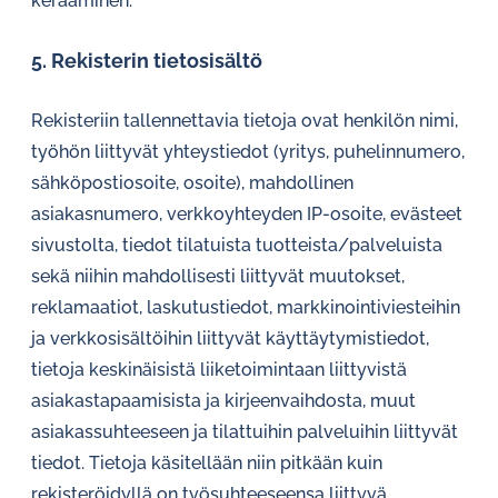
kerääminen.
5. Rekisterin tietosisältö
Rekisteriin tallennettavia tietoja ovat henkilön nimi,
työhön liittyvät yhteystiedot (yritys, puhelinnumero,
sähköpostiosoite, osoite), mahdollinen
asiakasnumero, verkkoyhteyden IP-osoite, evästeet
sivustolta, tiedot tilatuista tuotteista/palveluista
sekä niihin mahdollisesti liittyvät muutokset,
reklamaatiot, laskutustiedot, markkinointiviesteihin
ja verkkosisältöihin liittyvät käyttäytymistiedot,
tietoja keskinäisistä liiketoimintaan liittyvistä
asiakastapaamisista ja kirjeenvaihdosta, muut
asiakassuhteeseen ja tilattuihin palveluihin liittyvät
tiedot. Tietoja käsitellään niin pitkään kuin
rekisteröidyllä on työsuhteeseensa liittyvä