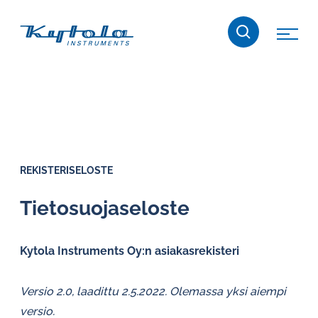
Siirry
Kytola
suoraan
sisältöön
Kytola
Instruments
kehittää
ja
valmistaa
tuotteita
REKISTERISELOSTE
virtauksen
mittaukseen,
Tie­to­suo­ja­se­los­te
valvontaan
ja
Kytola Instruments Oy:n asiakasrekisteri
öljykiertovoiteluun.
Versio 2.0, laadittu 2.5.2022. Olemassa yksi aiempi
versio.