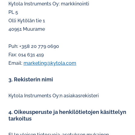
Kytola Instruments Oy: markkinointi
PL 5
Olli Kytölän tie 1
40951 Muurame
Puh: +358 20 779 0690
Fax: 014 631 419
Email:
marketing
@kytola.com
3. Rekisterin nimi
Kytola Instruments Oy:n asiakasrekisteri
4. Oikeusperuste ja henkilötietojen käsittelyn
tarkoitus
EU:n yleisen tietosuoja-asetuksen mukainen