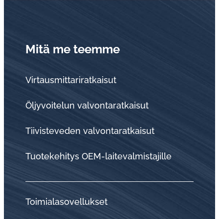
Mitä me teemme
Virtausmittariratkaisut
Öljyvoitelun valvontaratkaisut
Tii­vis­te­ve­den val­von­ta­rat­kai­sut
Tuo­te­ke­hi­tys OEM-lai­te­val­mis­ta­jil­le
Toi­mia­la­so­vel­luk­set