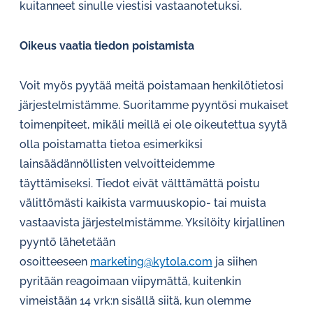
kuitanneet sinulle viestisi vastaanotetuksi.
Oikeus vaatia tiedon poistamista
Voit myös pyytää meitä poistamaan henkilötietosi
järjestelmistämme. Suoritamme pyyntösi mukaiset
toimenpiteet, mikäli meillä ei ole oikeutettua syytä
olla poistamatta tietoa esimerkiksi
lainsäädännöllisten velvoitteidemme
täyttämiseksi. Tiedot eivät välttämättä poistu
välittömästi kaikista varmuuskopio- tai muista
vastaavista järjestelmistämme. Yksilöity kirjallinen
pyyntö lähetetään
osoitteeseen
marketing@kytola.com
ja siihen
pyritään reagoimaan viipymättä, kuitenkin
vimeistään 14 vrk:n sisällä siitä, kun olemme