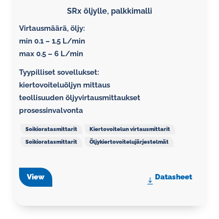
SRx öljylle, palkkimalli
Virtausmäärä, öljy:
min 0.1 – 1.5 L/min
max 0.5 – 6 L/min
Tyypilliset sovellukset:
kiertovoiteluöljyn mittaus
teollisuuden öljyvirtausmittaukset
prosessinvalvonta
Soikioratasmittarit
Kiertovoitelun virtausmittarit
Soikioratasmittarit
Öljykiertovoitelujärjestelmät
View
Datasheet