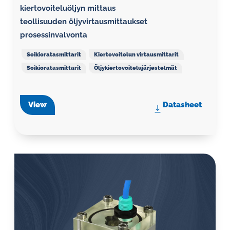
kiertovoiteluöljyn mittaus
teollisuuden öljyvirtausmittaukset
prosessinvalvonta
Soikioratasmittarit
Kiertovoitelun virtausmittarit
Soikioratasmittarit
Öljykiertovoitelujärjestelmät
View
Datasheet