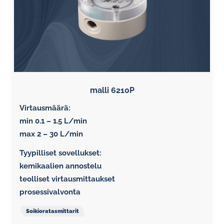
malli 6210P
Virtausmäärä:
min 0.1 – 1.5 L/min
max 2 – 30 L/min
Tyypilliset sovellukset:
kemikaalien annostelu
teolliset virtausmittaukset
prosessivalvonta
Soikioratasmittarit