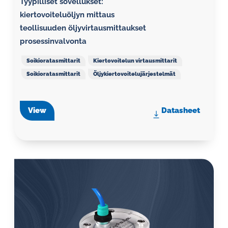
Tyypilliset sovellukset:
kiertovoiteluöljyn mittaus
teollisuuden öljyvirtausmittaukset
prosessinvalvonta
Soikioratasmittarit
Kiertovoitelun virtausmittarit
Soikioratasmittarit
Öljykiertovoitelujärjestelmät
View
Datasheet