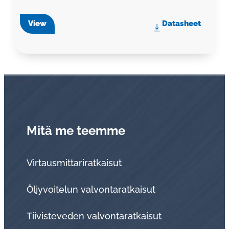
View
Datasheet
Mitä me teemme
Virtausmittariratkaisut
Öljyvoitelun valvontaratkaisut
Tii­vis­te­ve­den val­von­ta­rat­kai­sut