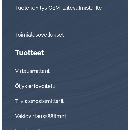
Tuo­te­ke­hi­tys OEM-lai­te­val­mis­ta­jil­le
Toi­mia­la­so­vel­luk­set
Tuotteet
Virtausmittarit
Öljykiertovoitelu
Tiivistenestemittarit
Vakiovirtaussäätimet