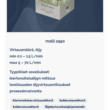
malli 2950
Virtausmäärä, öljy
min 0.1 – 1.5 L/min
max 5 – 70 L/min
Tyypilliset sovellukset:
kiertovoiteluöljyn mittaus
teollisuuden öljyvirtausmittaukset
prosessinvalvonta
Kiertovoitelun virtausmittarit
Soikioratasmittarit
Soikioratasmittarit
Öljykiertovoitelujärjestelmät