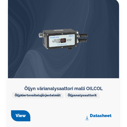
Öljyn värianalysaattori malli OILCOL
Öljykiertovoitelujärjestelmät
Öljyanalysaattorit
View
Datasheet