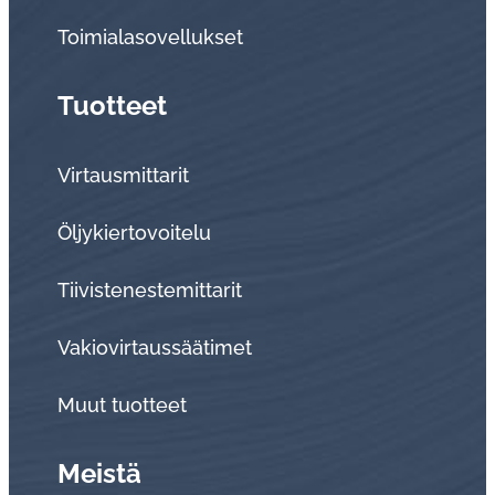
Toi­mia­la­so­vel­luk­set
Tuotteet
Virtausmittarit
Öljykiertovoitelu
Tiivistenestemittarit
Vakiovirtaussäätimet
Muut tuotteet
Meistä