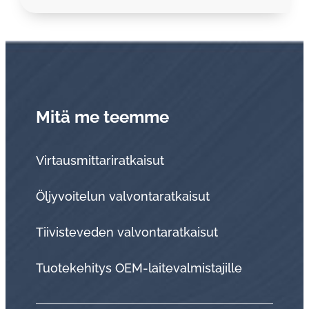
Mitä me teemme
Virtausmittariratkaisut
Öljyvoitelun valvontaratkaisut
Tii­vis­te­ve­den val­von­ta­rat­kai­sut
Tuo­te­ke­hi­tys OEM-lai­te­val­mis­ta­jil­le