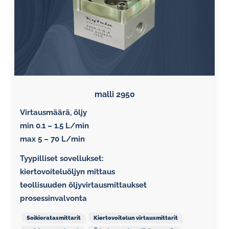
malli 2950
Virtausmäärä, öljy
min 0.1 – 1.5 L/min
max 5 – 70 L/min
Tyypilliset sovellukset:
kiertovoiteluöljyn mittaus
teollisuuden öljyvirtausmittaukset
prosessinvalvonta
Soikioratasmittarit
Kiertovoitelun virtausmittarit