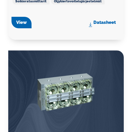
Soikioratasmittarit
Öljykiertovoitelujärjestelmät
View
Datasheet