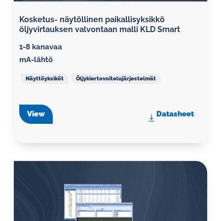
Kosketus- näytöllinen paikallisyksikkö
öljyvirtauksen valvontaan malli KLD Smart
1-8 kanavaa
mA-lähtö
Näyttöyksiköt
Öljykiertovoitelujärjestelmät
View
Datasheet