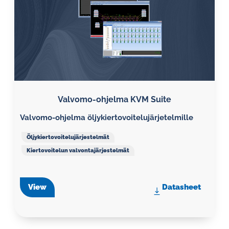
Valvomo-ohjelma KVM Suite
Valvomo-ohjelma öljykiertovoitelujärjetelmille
Öljykiertovoitelujärjestelmät
Kiertovoitelun valvontajärjestelmät
View
Datasheet