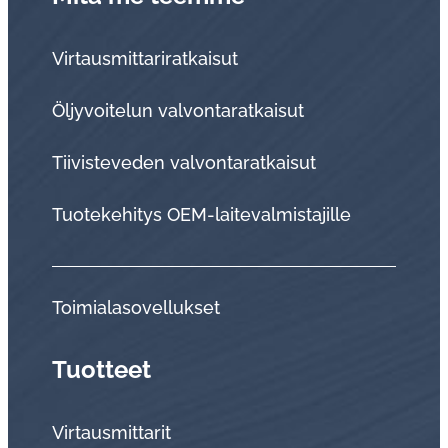
Virtausmittariratkaisut
Öljyvoitelun valvontaratkaisut
Tii­vis­te­ve­den val­von­ta­rat­kai­sut
Tuo­te­ke­hi­tys OEM-lai­te­val­mis­ta­jil­le
Toi­mia­la­so­vel­luk­set
Tuotteet
Virtausmittarit