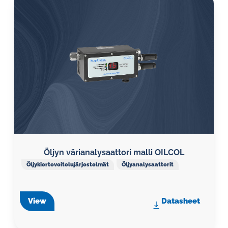
Öljyn värianalysaattori malli OILCOL
Öljykiertovoitelujärjestelmät
Öljyanalysaattorit
View
Datasheet