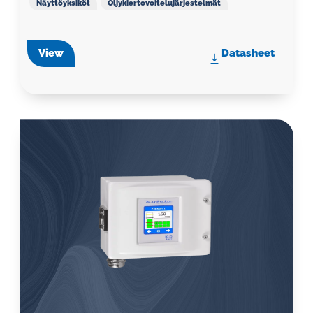
Näyttöyksiköt
Öljykiertovoitelujärjestelmät
View
Datasheet