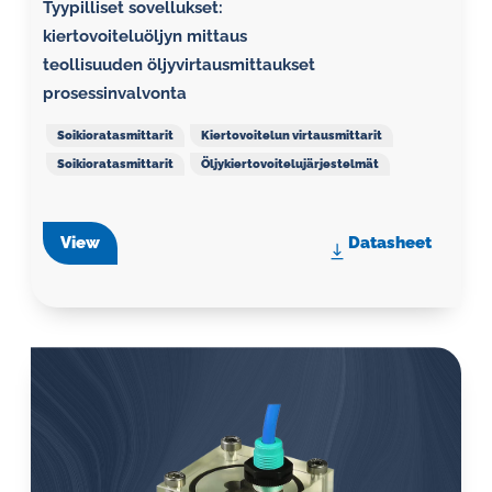
Tyypilliset sovellukset:
kiertovoiteluöljyn mittaus
teollisuuden öljyvirtausmittaukset
prosessinvalvonta
Soikioratasmittarit
Kiertovoitelun virtausmittarit
Soikioratasmittarit
Öljykiertovoitelujärjestelmät
View
Datasheet