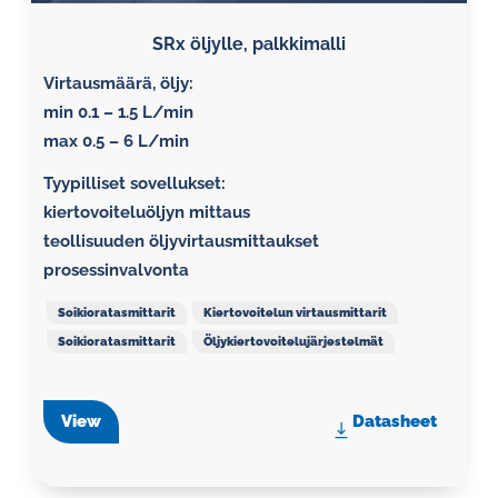
SRx öljylle, palkkimalli
Virtausmäärä, öljy:
min 0.1 – 1.5 L/min
max 0.5 – 6 L/min
Tyypilliset sovellukset:
kiertovoiteluöljyn mittaus
teollisuuden öljyvirtausmittaukset
prosessinvalvonta
Soikioratasmittarit
Kiertovoitelun virtausmittarit
Soikioratasmittarit
Öljykiertovoitelujärjestelmät
View
Datasheet