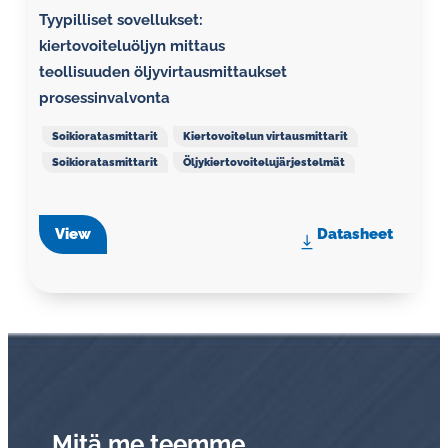
Tyypilliset sovellukset:
kiertovoiteluöljyn mittaus
teollisuuden öljyvirtausmittaukset
prosessinvalvonta
Soikioratasmittarit
Kiertovoitelun virtausmittarit
Soikioratasmittarit
Öljykiertovoitelujärjestelmät
View
Datasheet
Mitä me teemme