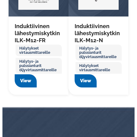
Induktiivinen
Induktiivinen
lähestymiskytkin
lähestymiskytkin
ILK-M12-FR
ILK-M12-N
Hälytykset
Hälytys- ja
virtausmittareille
pulssianturit
öljyvirtausmittareille
Hälytys- ja
pulssianturit
Hälytykset
öljyvirtausmittareille
virtausmittareille
View
View