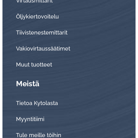
Virtausmittarit
Öljykiertovoitelu
Tiivistenestemittarit
Vakiovirtaussäätimet
Muut tuotteet
Meistä
Tietoa Kytolasta
Myyntitiimi
Tule meille töihin