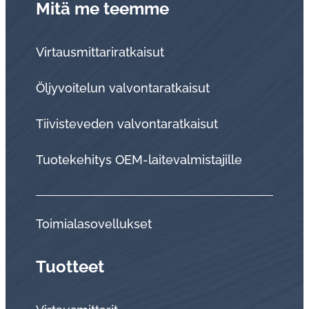
Mitä me teemme
Virtausmittariratkaisut
Öljyvoitelun valvontaratkaisut
Tii­vis­te­ve­den val­von­ta­rat­kai­sut
Tuo­te­ke­hi­tys OEM-lai­te­val­mis­ta­jil­le
Toi­mia­la­so­vel­luk­set
Tuotteet