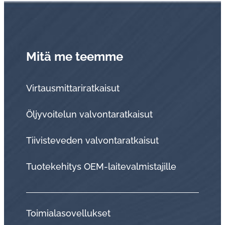
Mitä me teemme
Virtausmittariratkaisut
Öljyvoitelun valvontaratkaisut
Tii­vis­te­ve­den val­von­ta­rat­kai­sut
Tuo­te­ke­hi­tys OEM-lai­te­val­mis­ta­jil­le
Toi­mia­la­so­vel­luk­set