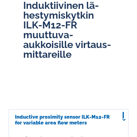
In­duk­tii­vi­nen lä­
hes­ty­mis­kyt­kin
ILK-M12-FR
muuttuva-
aukkoisille virtaus-
mittareille
Inductive proximity sensor ILK-M12-FR
for variable area flow meters