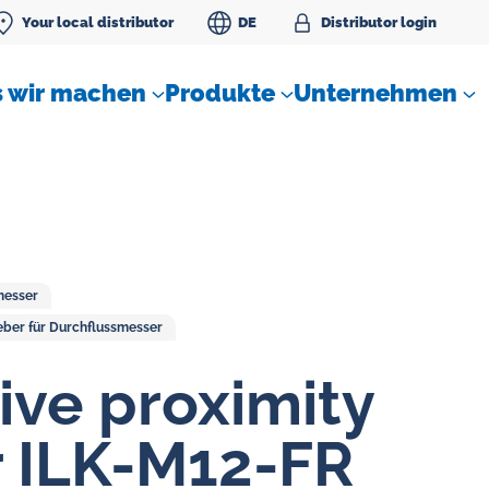
Your local distributor
DE
Distributor login
 wir machen
Produkte
Unternehmen
messer
eber für Durchflussmesser
SLM Sperrwassereinheit
ive proximity
r ILK-M12-FR
Durchflussregler für Gase