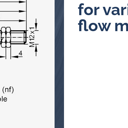
for va
Ölanalysator
flow m
Induktive Alarm- und Pulsgeber
für Durchflussmesser