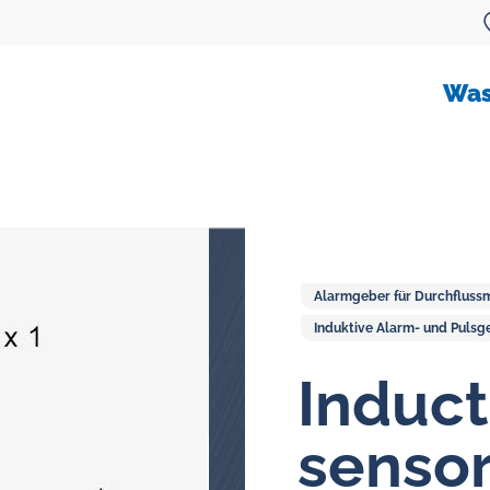
Was
Alarmgeber für Durchfluss
Induktive Alarm- und Pulsg
Durchflussmesser für öl
Induct
Ovalradzähler
senso
Ölflussmessungsysteme