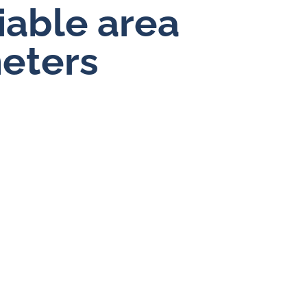
riable area
Durchflussregler für Wasser
eters