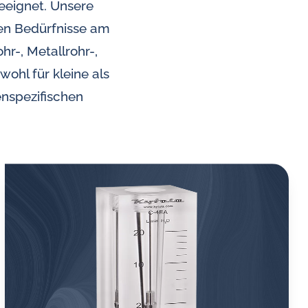
eeignet. Unsere
Durchflussregler für Wasser
hen Bedürfnisse am
r-, Metallrohr-,
ohl für kleine als
nspezifischen