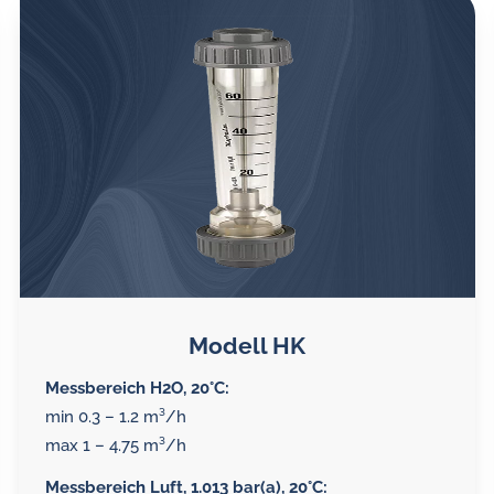
Modell HK
Messbereich H2O, 20°C:
min 0.3 – 1.2 m³/h
max 1 – 4.75 m³/h
Messbereich Luft, 1.013 bar(a), 20°C: