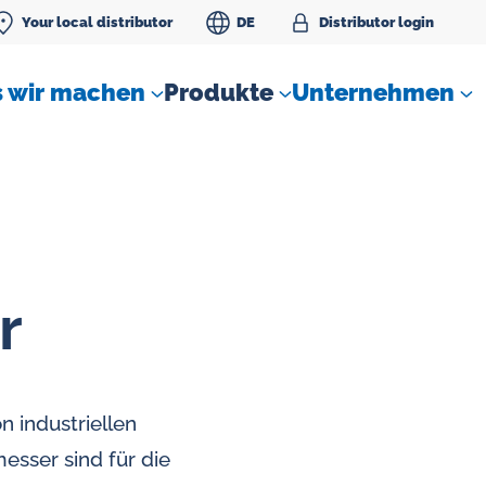
Your local distributor
DE
Distributor login
 wir machen
Produkte
Unternehmen
r
SLM Sperrwassereinheit
n industriellen
Durchflussregler für Gase
esser sind für die