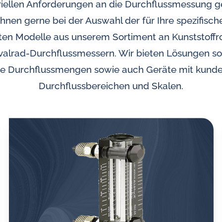
riellen Anforderungen an die Durchflussmessung g
Ölanalysator
Ihnen gerne bei der Auswahl der für Ihre spezifisc
Induktive Alarm- und Pulsgeber
en Modelle aus unserem Sortiment an Kunststoffroh
für Durchflussmesser
alrad-Durchflussmessern. Wir bieten Lösungen sow
ße Durchflussmengen sowie auch Geräte mit kunde
Durchflussbereichen und Skalen.