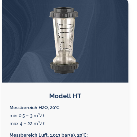
Modell HT
Messbereich H2O, 20°C:
min 0.5 – 3 m³/h
max 4 – 22 m³/h
Messbereich Luft, 1.013 bar(a), 20°C: