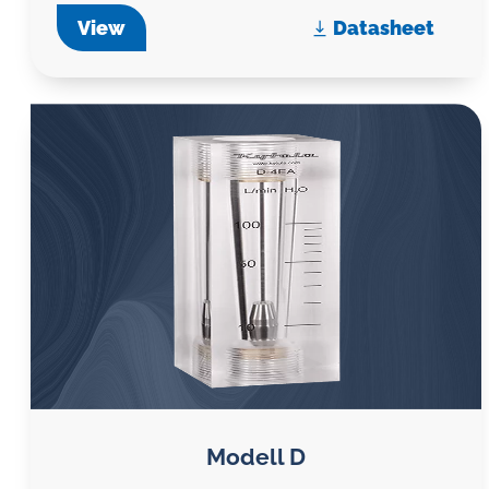
View
Datasheet
Modell D