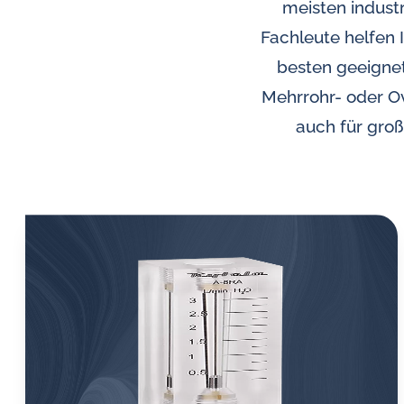
und
meisten indust
Wasser-
Fachleute helfen 
Induktive Alarmgeber für
in-
Durchflussmesser
besten geeignet
Öl-
Mehrrohr- oder Ov
Herausforderungen.
auch für gro
Differenzdruckmesser
Rücksschlagventile
Geräte für Luftprobenahme