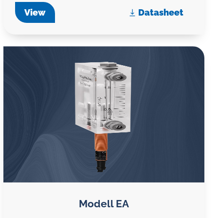
View
Datasheet
Modell EA