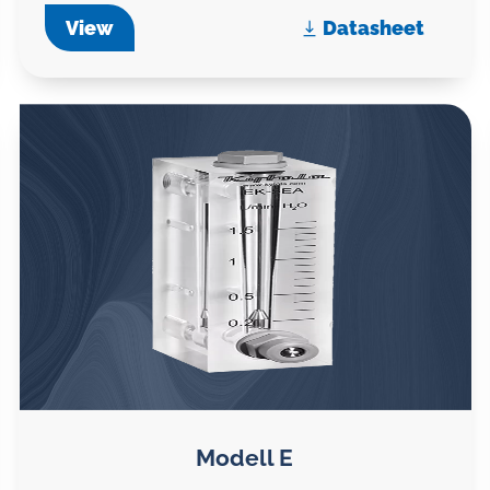
View
Datasheet
Modell E