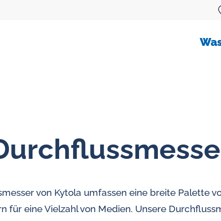
Was
Durchflussmesse
Durchflussmesser für öl
Ovalradzähler
messer von Kytola umfassen eine breite Palette vo
Ölflussmessungsysteme
 für eine Vielzahl von Medien. Unsere Durchflussm