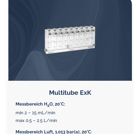
Multitube ExK
Messbereich H
O, 20°C:
2
min 2 – 15 mL/min
max 0.5 – 2.5 L/min
Messbereich Luft, 1.013 bar(a), 20°C
: