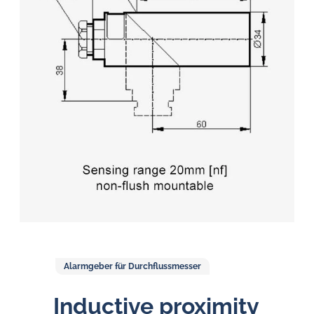
Öl-
Herausforderungen.
Alarmgeber für Durchflussmesser
Inductive proximity