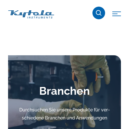
Skip
Kytola
to
content
Kytola
Instruments
entwickelt
und
produziert
Produkte
für
die
Branchen
Durchflussmessung,
Ölschmierung
und
Durchsuchen Sie unsere Produkte für ver­
Wasser-
schie­de­ne Branchen und Anwendungen
in-