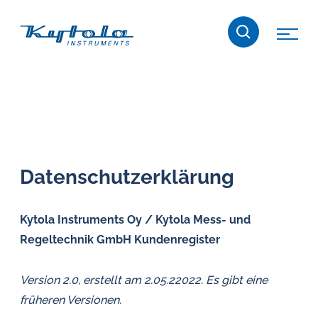
Skip
Kytola
to
content
Kytola
Instruments
entwickelt
und
produziert
Produkte
Da­ten­schutz­er­klä­rung
für
die
Durchflussmessung,
Kytola Instruments Oy / Kytola Mess- und
Ölschmierung
Regeltechnik GmbH Kundenregister
und
Wasser-
Version 2.0, erstellt am 2.05.22022. Es gibt eine
in-
früheren Versionen.