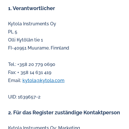
Öl-
1. Verantwortlicher
Herausforderungen.
Kytola Instruments Oy
PL 5
Olli Kytölän tie 1
FI-40951 Muurame, Finnland
Tel.: +358 20 779 0690
Fax: + 358 14 631 419
Email:
kytola@kytola.com
UID: 1639657-2
2. Für das Register zuständige Kontaktperson
Kytola Instruments Oy: Marketing