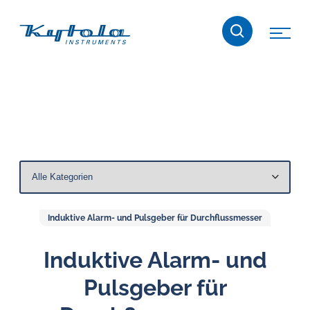
Skip
Kytola
to
content
Kytola
Instruments
entwickelt
und
produziert
Produkte
für
die
Durchflussmessung,
Induktive Alarm- und Pulsgeber für Durchflussmesser
Ölschmierung
und
Induktive Alarm- und
Wasser-
Pulsgeber für
in-