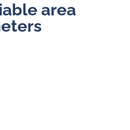
riable area
Durchflussregler für Wasser
eters