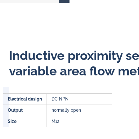
Inductive proximity s
variable area flow me
Electrical design
DC NPN
Output
normally open
Size
M12