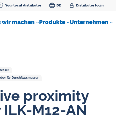
Your local distributor
DE
Distributor login
 wir machen
Produkte
Unternehmen
messer
eber für Durchflussmesser
SLM Sperrwassereinheit
ive proximity
r ILK-M12-AN
Durchflussregler für Gase