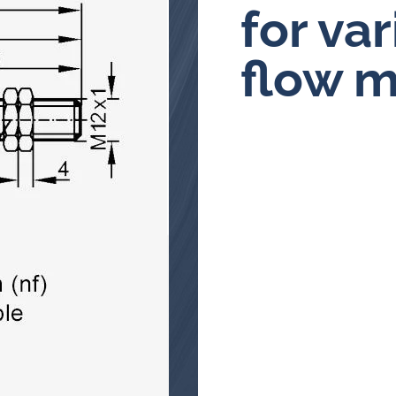
for va
Ölanalysator
flow m
Induktive Alarm- und Pulsgeber
für Durchflussmesser