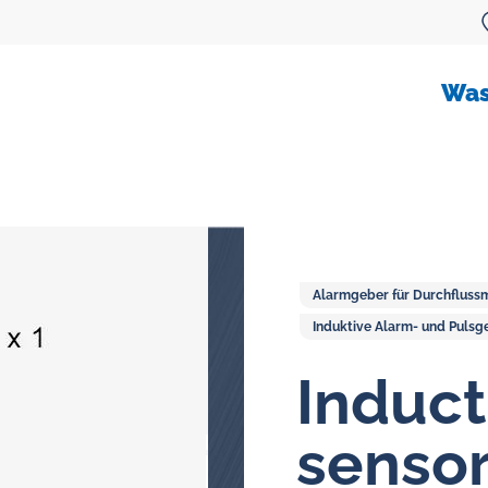
Was
Alarmgeber für Durchfluss
Induktive Alarm- und Pulsg
Durchflussmesser für öl
Induct
Ovalradzähler
senso
Ölflussmessungsysteme