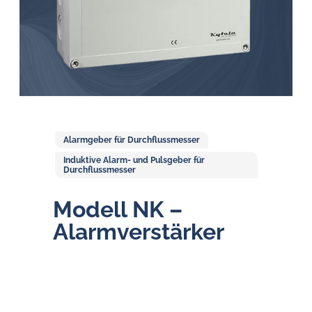
Öl-
Herausforderungen.
Alarmgeber für Durchflussmesser
Induktive Alarm- und Pulsgeber für
Durchflussmesser
Modell NK –
Alarm­ver­stär­ker