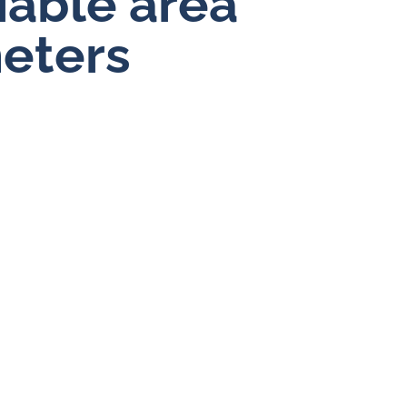
riable area
Durchflussregler für Wasser
eters