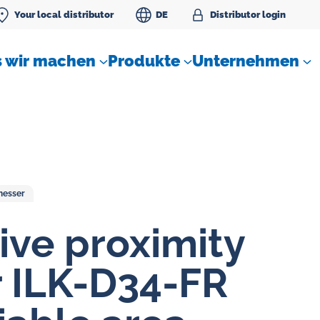
Your local distributor
DE
Distributor login
 wir machen
Produkte
Unternehmen
messer
SLM Sperrwassereinheit
ive proximity
 ILK-D34-FR
Durchflussregler für Gase