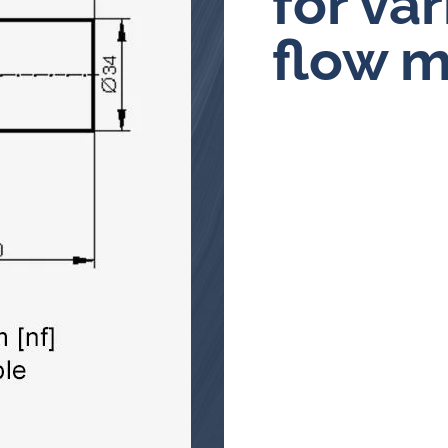
for va
Ölanalysator
flow m
Induktive Alarm- und Pulsgeber
für Durchflussmesser