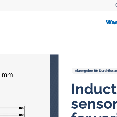
Was
Alarmgeber für Durchfluss
Durchflussmesser für öl
Induct
Ovalradzähler
sensor
Ölflussmessungsysteme