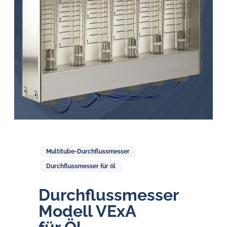
Öl-
Herausforderungen.
Multitube-Durchflussmesser
Durchflussmesser für öl
Durchfluss­messer
Modell VExA