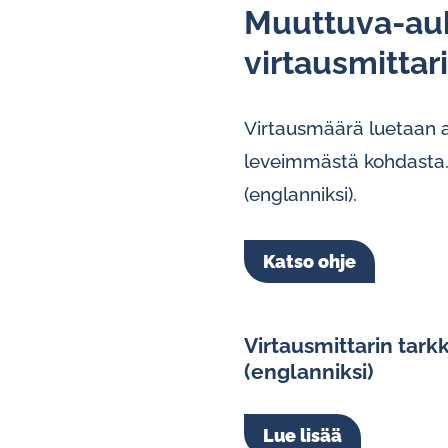
Muuttuva-au
vir­taus­mit­ta
Virtausmäärä luetaan a
leveimmästä kohdasta. 
(englanniksi).
Katso ohje
Virtausmittarin tar
(englanniksi)
Lue lisää