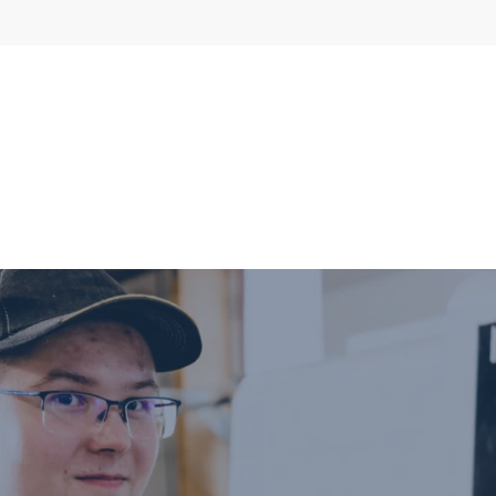
Kiertovoitelun virtausmittarit
Soikioratasmittarit
Näyttöyksiköt
Öljykiertovoitelujärjestelmät