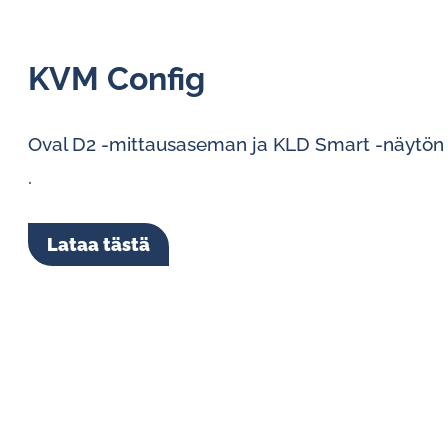
KVM Config
Oval D2 -mittausaseman ja KLD Smart -näytön k
.
Lataa tästä