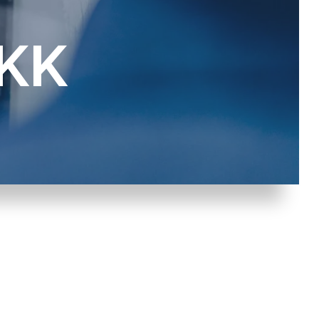
Vakiovirtaussäätimet vedelle
UKK