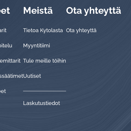
eet
Meistä
Ota yhteyttä
rit
Tietoa Kytolasta
Ota yhteyttä
oitelu
Myyntitiimi
emittarit
Tule meille töihin
ssäätimet
Uutiset
eet
Laskutustiedot