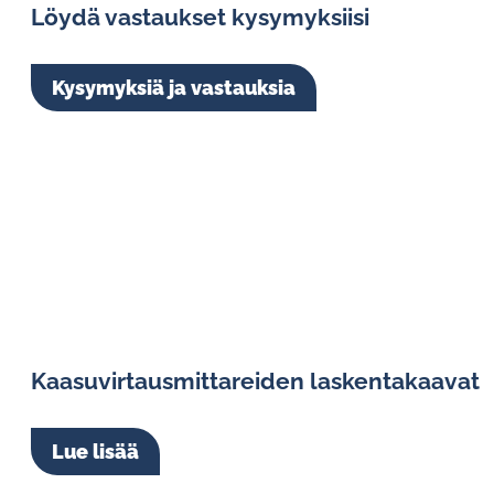
Aalborg lasiputkimittarit ja termiset
Löydä vastaukset kysymyksiisi
massavirtausmittarit
Kysymyksiä ja vastauksia
Heinrichs magneettiset määrämittarit ja
massavirtausmittarit
Kaasuvirtausmittareiden laskentakaavat
Lue lisää