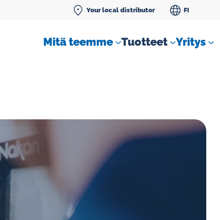
Your local distributor
FI
Mitä teemme
Tuotteet
Yritys
SLM tiivistenestemittarit
Vakiovirtaussäätimet kaasuille