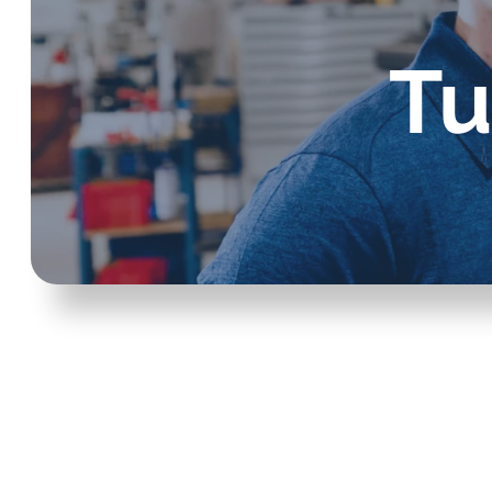
öljykiertovoiteluun.
Induktiiviset hälytysanturit
virtausmittareille
Tu
Paine-eromittarit
Vastaventtiilit
Näytteenottolaitteet