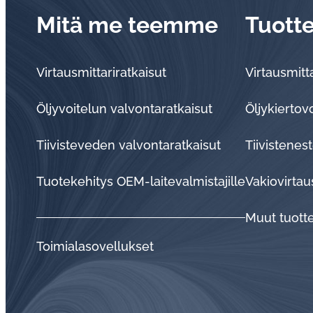
Mitä me teemme
Tuott
Virtausmittariratkaisut
Virtausmitta
Öljyvoitelun valvontaratkaisut
Öljykiertov
Tii­vis­te­ve­den val­von­ta­rat­kai­sut
Tiivistenest
Tuo­te­ke­hi­tys OEM-lai­te­val­mis­ta­jil­le
Vakiovirtau
Muut tuott
Toi­mia­la­so­vel­luk­set