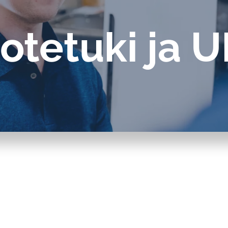
Kiertovoitelun
otetuki ja 
valvontajärjestelmät
Öljyanalysaattorit
Hälytys- ja pulssianturit
öljyvirtausmittareille