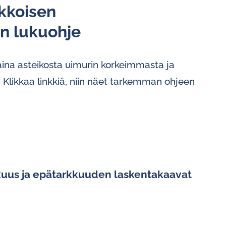
kkoisen
­rin lukuohje
ina asteikosta uimurin korkeimmasta ja
Klikkaa linkkiä, niin näet tarkemman ohjeen
kkuus ja epätarkkuuden laskentakaavat