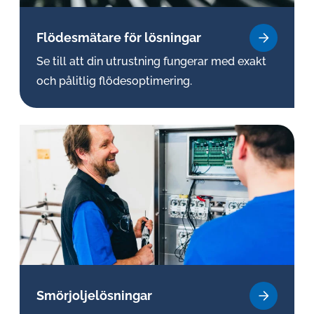
Flö­des­mä­ta­re för lösningar
Se till att din utrustning fungerar med exakt
och pålitlig flödesoptimering.
Smörjol­je­lös­ning­ar