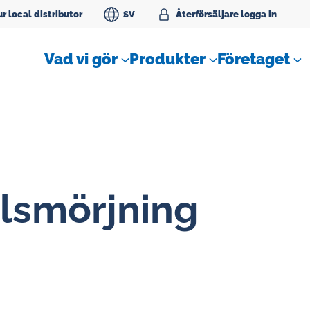
r local distributor
SV
Åter­för­säl­ja­re logga in
Vad vi gör
Produkter
Företaget
lsmörjning
SLM Flödesmätare för
tätningvatten