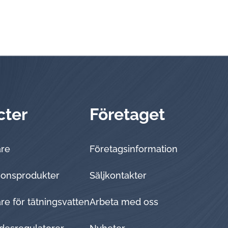
cter
Företaget
are
Företagsinformation
tionsprodukter
Sälj­kon­tak­ter
e för tätningsvatten
Arbeta med oss