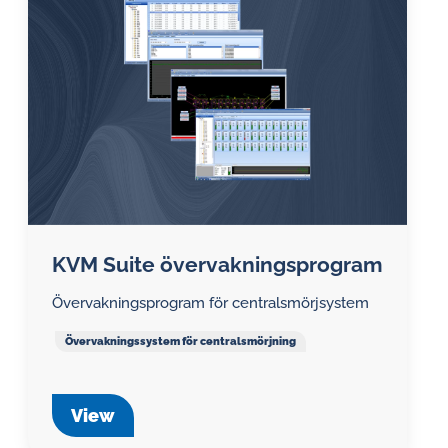
vatten
Induktiva larmgivare för
i
flödesmätare
oljeutmaningar.
KVM Suite övervakningsprogram
Övervakningsprogram för centralsmörjsystem
Tryckdifferensmätare
Övervakningssystem för centralsmörjning
Backventiler
Anordningar för luftprovtagning
View