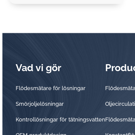
Vad vi gör
Produ
Flödesmätare för lösningar
Flödesmät
Smörjoljelösningar
Oljecircula
Kontrollösningar för tätningsvatten
Flödesmätar