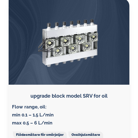
upgrade block model SRV for oil
Flow range, oil:
min 0.1 – 1.5 L/min
max 0.5 – 6 L/min
Flödesmätare för smörjoljor
Ovalhjulsmätare