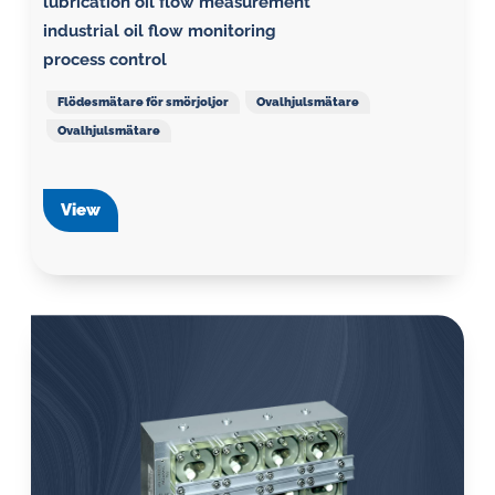
lubrication oil flow measurement
industrial oil flow monitoring
process control
Flödesmätare för smörjoljor
Ovalhjulsmätare
Ovalhjulsmätare
View