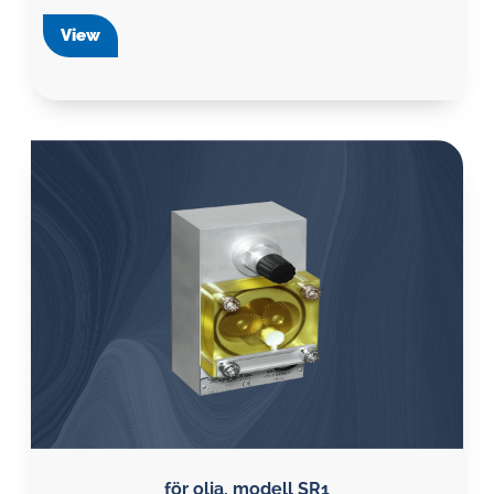
View
för olja, modell SR1