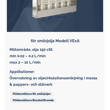
för smörjolja Modell VExA
Mätområde, olja 150 cSt:
min 0.02 – 0.2 L/min
max 2 – 10 L/min
Applikationer:
Övervakning av oljecirkulationssmörjning i massa
& pappers- och stålverk
Flödesmätare för smörjoljor
Flödesmätare Blockutförande