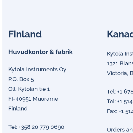
Finland
Kana
Huvudkontor & fabrik
Kytola In
1321 Blan
Kytola Instruments Oy
Victoria,
P.O. Box 5
Olli Kytölän tie 1
Tel: +1 67
FI-40951 Muurame
Tel: +1 51
Finland
Fax: +1 51
Tel: +358 20 779 0690
Orders an