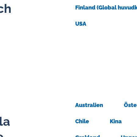
ch
Finland (Global huvud
USA
Australien
Öste
­la
Chile
Kina
e