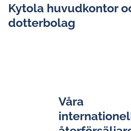
Kytola huvudkontor o
dotterbolag
Våra
in­ter­na­tio­nel
åter­för­säl­ja­r