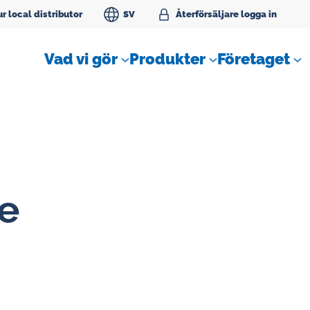
r local distributor
SV
Åter­för­säl­ja­re logga in
Vad vi gör
Produkter
Företaget
e
SLM Flödesmätare för
tätningvatten