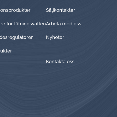
tionsprodukter
Sälj­kon­tak­ter
e för tätningsvatten
Arbeta med oss
desregulatorer
Nyheter
dukter
Kontakta oss