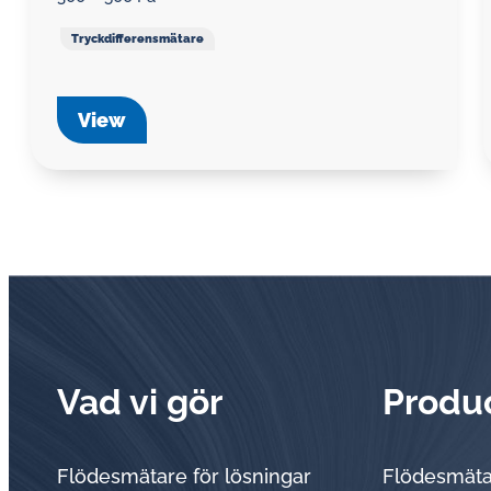
Tryckdifferensmätare
View
Vad vi gör
Produ
Flödesmätare för lösningar
Flödesmät