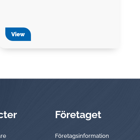
View
cter
Företaget
are
Företagsinformation