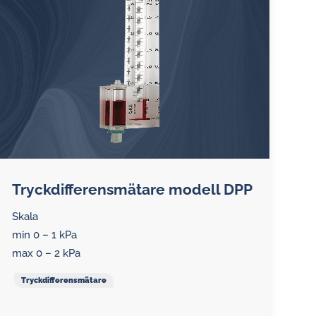
Övervakningssystem för
centralsmörjning
Oljeanalysatorer
Induktiva larm- och pulsgivare
för oljeflödesmätare
Tryckdifferensmätare modell DPP
Skala
min 0 – 1 kPa
max 0 – 2 kPa
Tryckdifferensmätare