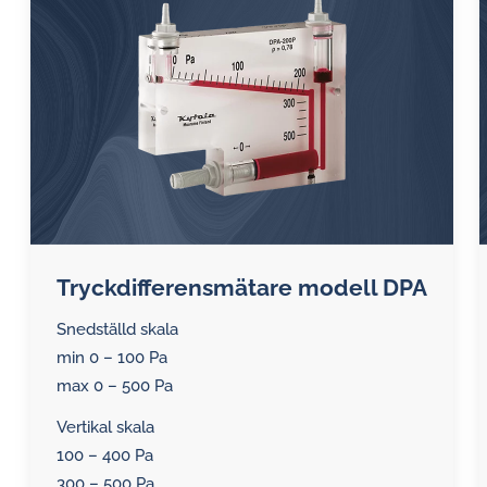
vatten
Induktiva larmgivare för
i
flödesmätare
oljeutmaningar.
Tryckdifferensmätare modell DPA
Snedställd skala
Tryckdifferensmätare
min 0 – 100 Pa
max 0 – 500 Pa
Backventiler
Vertikal skala
Anordningar för luftprovtagning
100 – 400 Pa
300 – 500 Pa