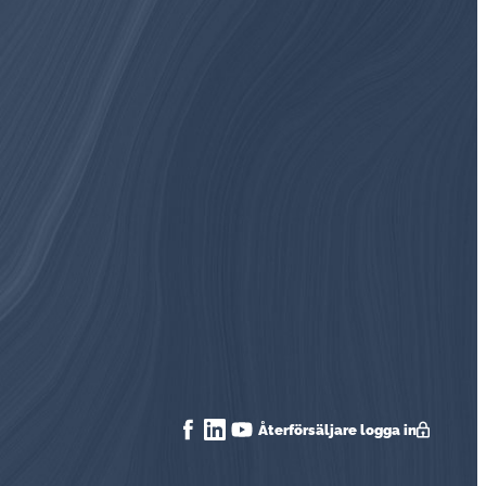
Åter­för­säl­ja­re logga in