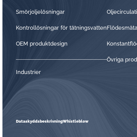
Smörjoljelösningar
Oljecircula
Kontrollösningar för tätningsvatten
Flödesmätar
OEM produktdesign
Konstantflö
Övriga pro
Industrier
Dataskyddsbeskrivning
Whistleblow