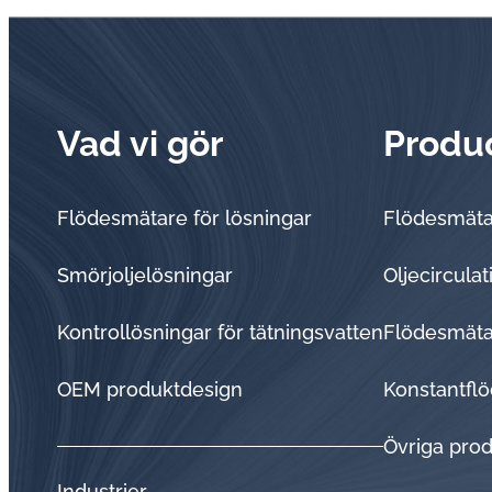
Vad vi gör
Produ
Flödesmätare för lösningar
Flödesmät
Smörjoljelösningar
Oljecircula
Kontrollösningar för tätningsvatten
Flödesmätar
OEM produktdesign
Konstantflö
Övriga pro
Industrier