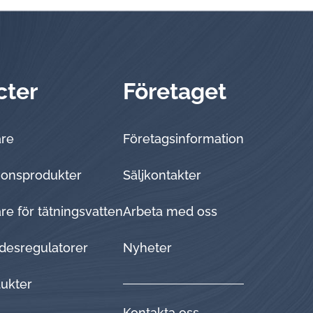
cter
Företaget
are
Företagsinformation
tionsprodukter
Sälj­kon­tak­ter
e för tätningsvatten
Arbeta med oss
desregulatorer
Nyheter
dukter
Kontakta oss