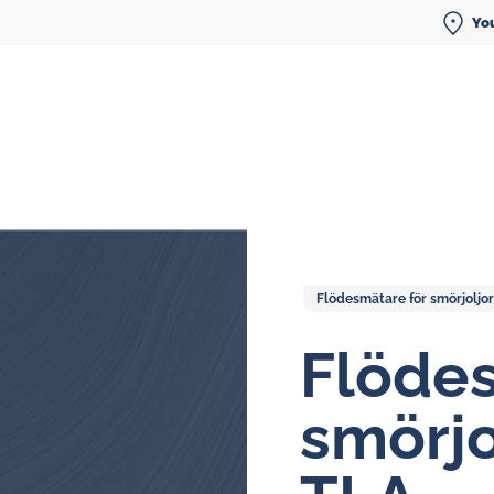
You
Flödesmätare för smörjoljor
Flödesmätare för smörjoljor
Flö­des
Ovalhjulsmätare
smörjo
Display-enheter
Smörjoljesystem