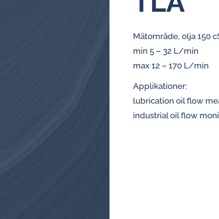
TLA
Övervakningssystem för
Mätområde, olja 150 cS
centralsmörjning
min 5 – 32 L/min
Oljeanalysatorer
max 12 – 170 L/min
Induktiva larm- och pulsgivare
Applikationer:
för oljeflödesmätare
lubrication oil flow 
industrial oil flow mon