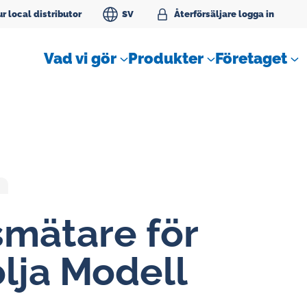
r local distributor
SV
Åter­för­säl­ja­re logga in
Vad vi gör
Produkter
Företaget
­mä­ta­re för
SLM Flödesmätare för
tätningvatten
lja Modell