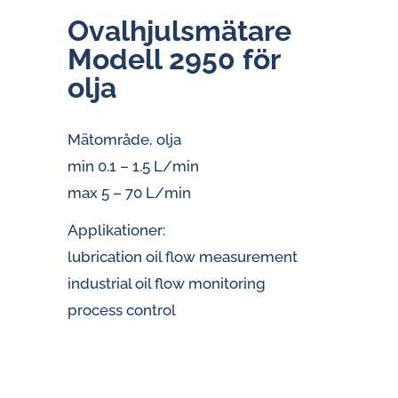
Oval­hjuls­mä­ta­re
Modell 2950 för
olja
Mätområde, olja
min 0.1 – 1.5 L/min
max 5 – 70 L/min
Applikationer:
lubrication oil flow measurement
industrial oil flow monitoring
process control