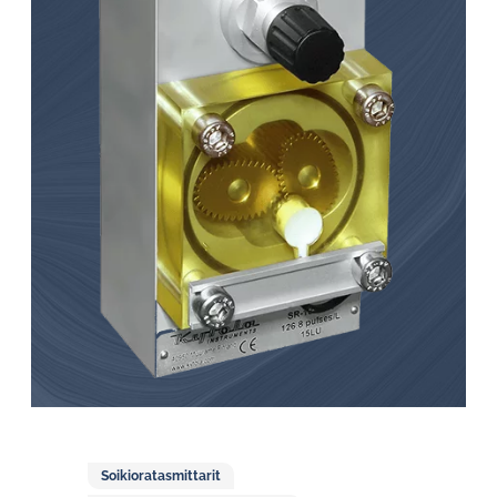
Soikioratasmittarit