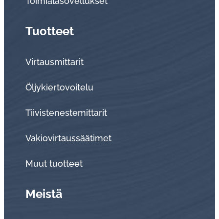
Toi­mia­la­so­vel­luk­set
Tuotteet
Virtausmittarit
Öljykiertovoitelu
Tiivistenestemittarit
Vakiovirtaussäätimet
Muut tuotteet
Meistä