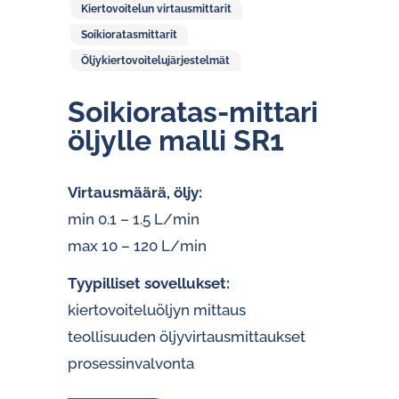
Kiertovoitelun virtausmittarit
Soikioratasmittarit
Öljykiertovoitelujärjestelmät
Soikioratas-mittari
öljylle malli SR1
Virtausmäärä, öljy:
min 0.1 – 1.5 L/min
max 10 – 120 L/min
Tyypilliset sovellukset:
kiertovoiteluöljyn mittaus
teollisuuden öljyvirtausmittaukset
prosessinvalvonta