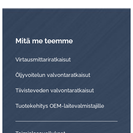
Mitä me teemme
Virtausmittariratkaisut
Öljyvoitelun valvontaratkaisut
Tii­vis­te­ve­den val­von­ta­rat­kai­sut
Tuo­te­ke­hi­tys OEM-lai­te­val­mis­ta­jil­le