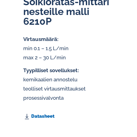
Soikioratas-mittari
nesteille malli
6210P
Virtausmäärä:
min 0.1 – 1.5 L/min
max 2 – 30 L/min
Tyypilliset sovellukset:
kemikaalien annostelu
teolliset virtausmittaukset
prosessivalvonta
Datasheet