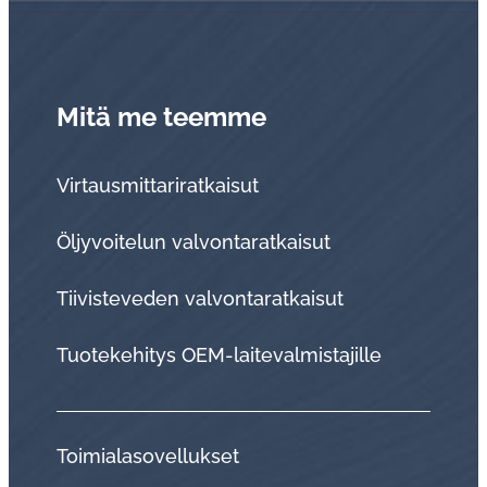
Mitä me teemme
Virtausmittariratkaisut
Öljyvoitelun valvontaratkaisut
Tii­vis­te­ve­den val­von­ta­rat­kai­sut
Tuo­te­ke­hi­tys OEM-lai­te­val­mis­ta­jil­le
Toi­mia­la­so­vel­luk­set