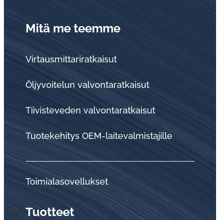
Mitä me teemme
Virtausmittariratkaisut
Öljyvoitelun valvontaratkaisut
Tii­vis­te­ve­den val­von­ta­rat­kai­sut
Tuo­te­ke­hi­tys OEM-lai­te­val­mis­ta­jil­le
Toi­mia­la­so­vel­luk­set
Tuotteet