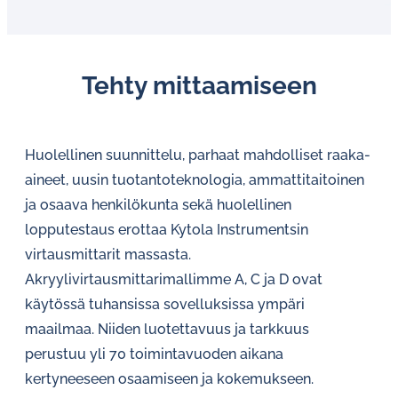
Tehty mit­taa­mi­seen
Huolellinen suunnittelu, parhaat mahdolliset raaka-
aineet, uusin tuotantoteknologia, ammattitaitoinen
ja osaava henkilökunta sekä huolellinen
lopputestaus erottaa Kytola Instrumentsin
virtausmittarit massasta.
Akryylivirtausmittarimallimme A, C ja D ovat
käytössä tuhansissa sovelluksissa ympäri
maailmaa. Niiden luotettavuus ja tarkkuus
perustuu yli 70 toimintavuoden aikana
kertyneeseen osaamiseen ja kokemukseen.