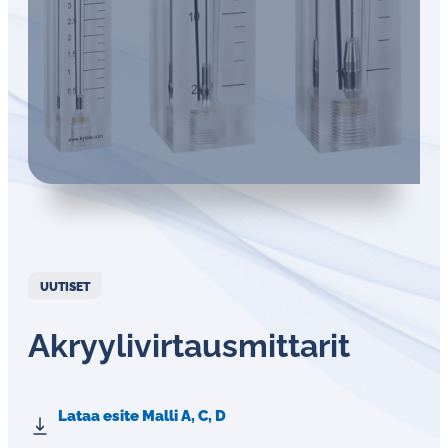
UUTISET
Ak­ryy­li­vir­taus­mit­ta­rit
Lataa esite Malli A, C, D