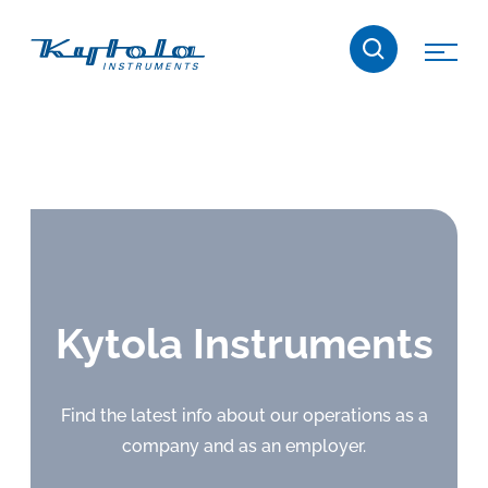
Skip
Kytola
to
content
Kytola
Instruments
entwickelt
und
produziert
Produkte
für
die
Kytola Instruments
Durchflussmessung,
Ölschmierung
und
Find the latest info about our operations as a
Wasser-
company and as an employer.
in-