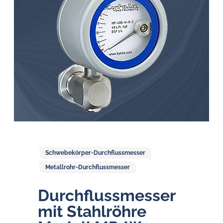
Öl-
Herausforderungen.
Schwebekörper-Durchflussmesser
Metallrohr-Durchflussmesser
Durchfluss­messer
mit Stahl­röhre