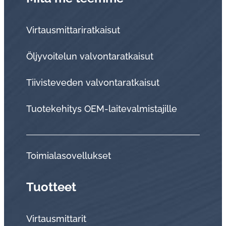
Virtausmittariratkaisut
Öljyvoitelun valvontaratkaisut
Tii­vis­te­ve­den val­von­ta­rat­kai­sut
Tuo­te­ke­hi­tys OEM-lai­te­val­mis­ta­jil­le
Toi­mia­la­so­vel­luk­set
Tuotteet
Virtausmittarit