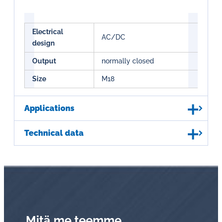
Electrical
AC/DC
design
Output
normally closed
Size
M18
Applications
Technical data
Mitä me teemme