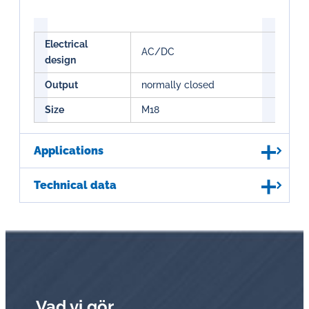
Electrical
AC/DC
design
Output
normally closed
Size
M18
Applications
Technical data
Vad vi gör