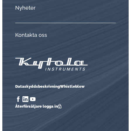
Nyheter
Kontakta oss
Dataskyddsbeskrivning
Whistleblow
Åter­för­säl­ja­re logga in