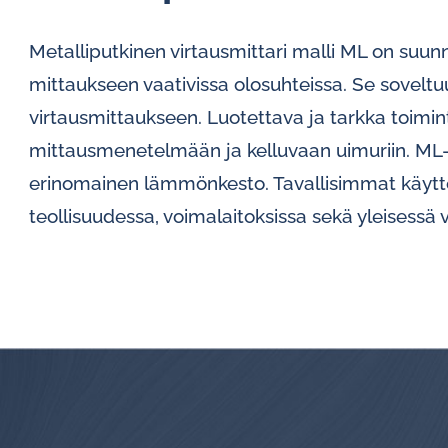
Metalliputkinen virtausmittari malli ML on suunn
mittaukseen vaativissa olosuhteissa. Se soveltuu
virtausmittaukseen. Luotettava ja tarkka toim
mittausmenetelmään ja kelluvaan uimuriin. ML-vir
erinomainen lämmönkesto. Tavallisimmat käytt
teollisuudessa, voimalaitoksissa sekä yleisessä 