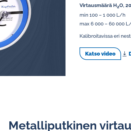
Virtausmäärä H
O, 20
2
Kiertovoitelun
min 100 – 1 000 L/h
valvontajärjestelmät
max 6 000 – 60 000 L
Kalibroitavissa eri nest
Öljyanalysaattorit
Hälytys- ja pulssianturit
Katso video
öljyvirtausmittareille
Metalliputkinen virtau