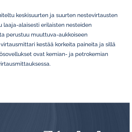
iteltu keskisuurten ja suurten nestevirtausten
 laaja-alaisesti erilaisten nesteiden
inta perustuu muuttuva-aukkoiseen
tausmittari kestää korkeita paineita ja sillä
ösovellukset ovat kemian- ja petrokemian
virtausmittauksessa.