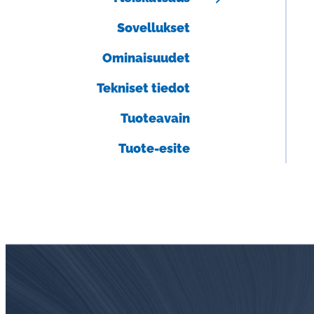
Aalborg lasiputkimittarit ja termiset
Sovellukset
massavirtausmittarit
Ominaisuudet
Heinrichs magneettiset määrämittarit ja
massavirtausmittarit
Tekniset tiedot
Tuoteavain
Tuote-esite