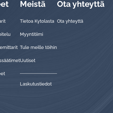
eet
Meistä
Ota yhteyttä
rit
Tietoa Kytolasta
Ota yhteyttä
oitelu
Myyntitiimi
emittarit
Tule meille töihin
ssäätimet
Uutiset
eet
Laskutustiedot