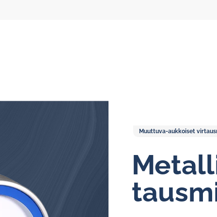
Muuttuva-aukkoiset virtausm
Kiertovoitelun virtausmittarit
Me­tal­l
Soikioratasmittarit
taus­mi
Näyttöyksiköt
Öljykiertovoitelujärjestelmät