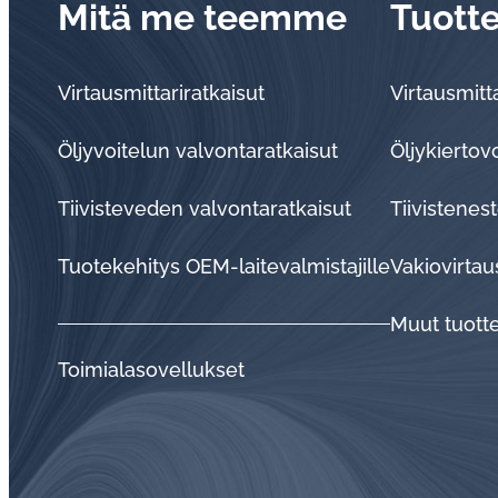
Mitä me teemme
Tuott
Virtausmittariratkaisut
Virtausmitta
Öljyvoitelun valvontaratkaisut
Öljykiertov
Tii­vis­te­ve­den val­von­ta­rat­kai­sut
Tiivistenest
Tuo­te­ke­hi­tys OEM-lai­te­val­mis­ta­jil­le
Vakiovirtau
Muut tuott
Toi­mia­la­so­vel­luk­set