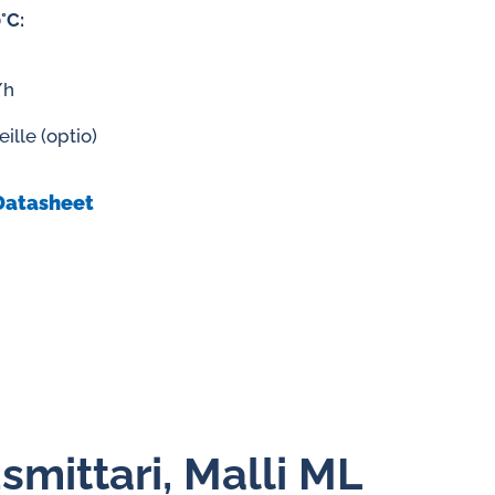
Vakiovirtaussäätimet vedelle
°C:
/h
eille (optio)
Datasheet
smittari, Malli ML