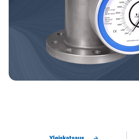
öljykiertovoiteluun.
Induktiiviset hälytysanturit
virtausmittareille
Paine-eromittarit
Vastaventtiilit
Näytteenottolaitteet
Yleiskatsaus