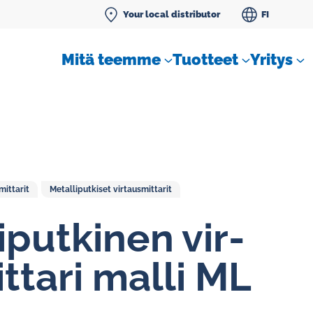
Your local distributor
FI
Mitä teemme
Tuotteet
Yritys
ittarit
Metalliputkiset virtausmittarit
SLM tiivistenestemittarit
i­put­ki­nen vir­
t­ta­ri malli ML
Vakiovirtaussäätimet kaasuille