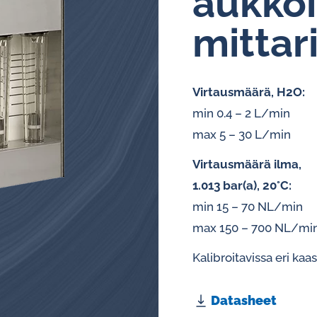
aukkoi
mit­ta­
Kiertovoitelun
valvontajärjestelmät
Öljyanalysaattorit
Virtausmäärä, H2O:
min 0.4 – 2 L/min
Hälytys- ja pulssianturit
max 5 – 30 L/min
öljyvirtausmittareille
Virtausmäärä ilma,
1.013 bar(a), 20°C:
min 15 – 70 NL/min
max 150 – 700 NL/mi
Kalibroitavissa eri kaas
Datasheet