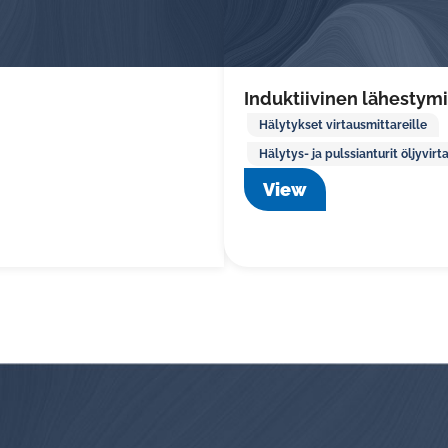
Induktiivinen lähestym
Hälytykset virtausmittareille
Hälytys- ja pulssianturit öljyvirt
View