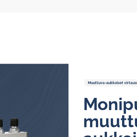
Muuttuva-aukkoiset virtausm
Kiertovoitelun virtausmittarit
Mo­ni­p
Soikioratasmittarit
muutt
Näyttöyksiköt
Öljykiertovoitelujärjestelmät