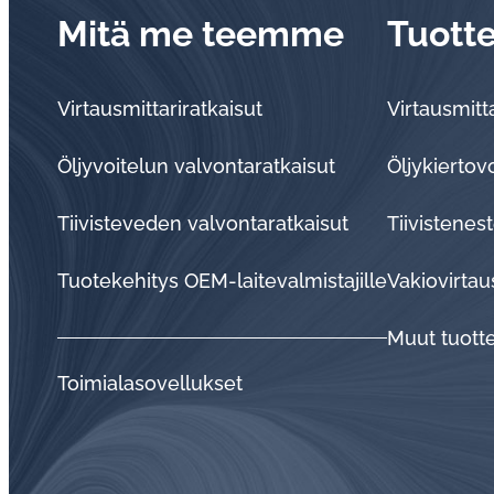
Mitä me teemme
Tuott
Virtausmittariratkaisut
Virtausmitta
Öljyvoitelun valvontaratkaisut
Öljykiertov
Tii­vis­te­ve­den val­von­ta­rat­kai­sut
Tiivistenest
Tuo­te­ke­hi­tys OEM-lai­te­val­mis­ta­jil­le
Vakiovirtau
Muut tuott
Toi­mia­la­so­vel­luk­set