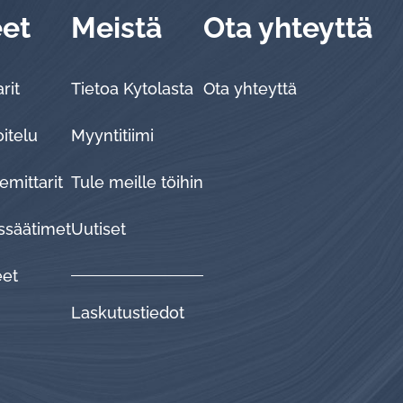
eet
Meistä
Ota yhteyttä
rit
Tietoa Kytolasta
Ota yhteyttä
oitelu
Myyntitiimi
emittarit
Tule meille töihin
ssäätimet
Uutiset
eet
Laskutustiedot