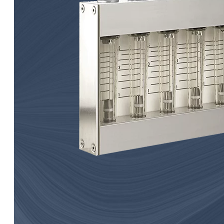
öljykiertovoiteluun.
Induktiiviset hälytysanturit
virtausmittareille
Paine-eromittarit
Vastaventtiilit
Näytteenottolaitteet