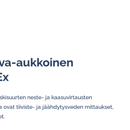
va-aukkoinen
Ex
skisuurten neste- ja kaasuvirtausten
a ovat tiiviste- ja jäähdytysveden mittaukset,
t.