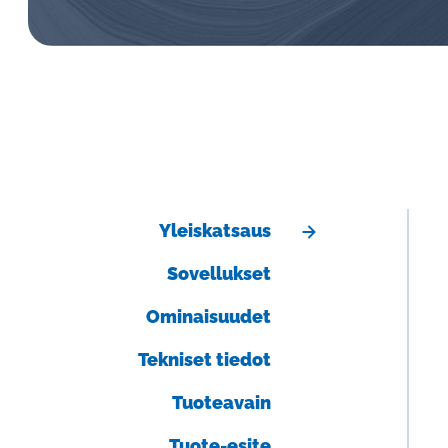
Aalborg lasiputkimittarit ja termiset
massavirtausmittarit
Heinrichs magneettiset määrämittarit ja
massavirtausmittarit
Yleiskatsaus
Sovellukset
Ominaisuudet
Tekniset tiedot
Tuoteavain
Tuote-esite