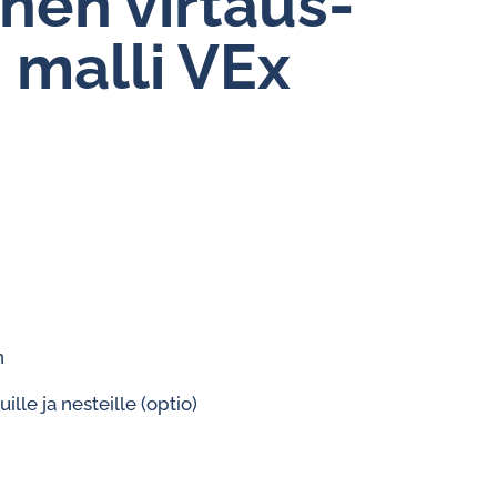
nen vir­taus­
Vakiovirtaussäätimet vedelle
ri malli VEx
n
uille ja nesteille (optio)