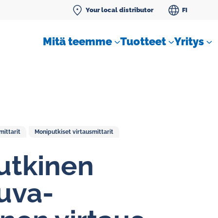
Your local distributor
FI
Mitä teemme
Tuotteet
Yritys
ittarit
Moniputkiset virtausmittarit
SLM tiivistenestemittarit
ut­ki­nen
uva-
Vakiovirtaussäätimet kaasuille