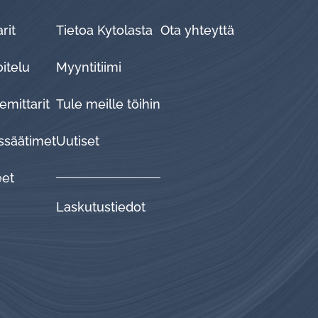
rit
Tietoa Kytolasta
Ota yhteyttä
oitelu
Myyntitiimi
emittarit
Tule meille töihin
ssäätimet
Uutiset
eet
Laskutustiedot