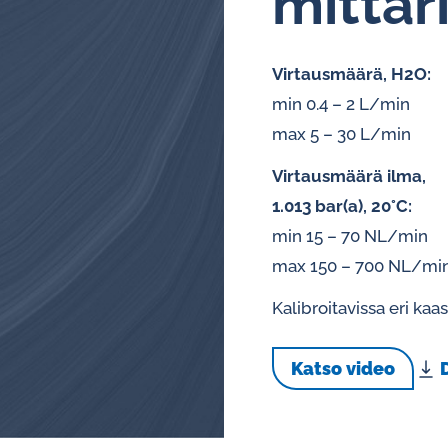
mit­ta­
Kiertovoitelun
Virtausmäärä, H2O:
valvontajärjestelmät
min 0.4 – 2 L/min
Öljyanalysaattorit
max 5 – 30 L/min
Hälytys- ja pulssianturit
Virtausmäärä ilma,
öljyvirtausmittareille
1.013 bar(a), 20°C:
min 15 – 70 NL/min
max 150 – 700 NL/mi
Kalibroitavissa eri kaas
Katso video