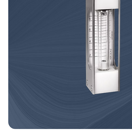
öljykiertovoiteluun.
Induktiiviset hälytysanturit
virtausmittareille
Paine-eromittarit
Vastaventtiilit
Näytteenottolaitteet