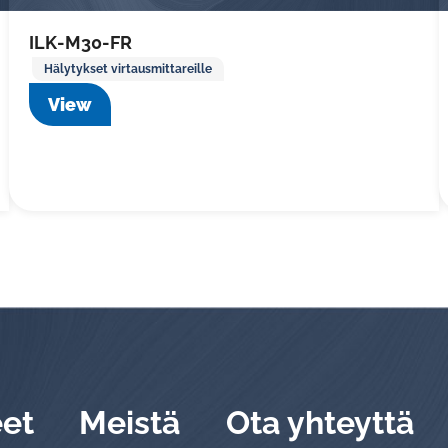
ILK-M30-FR
Hälytykset virtausmittareille
View
eet
Meistä
Ota yhteyttä