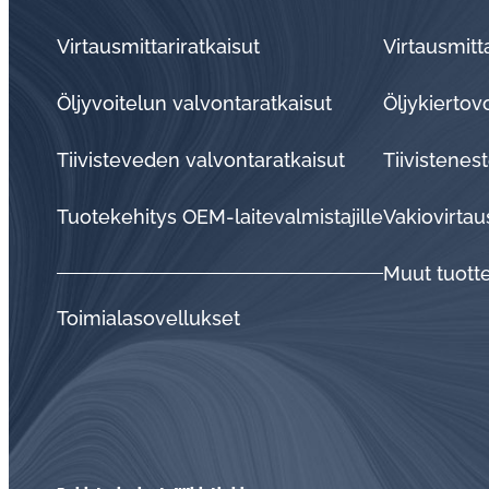
Virtausmittariratkaisut
Virtausmitta
Öljyvoitelun valvontaratkaisut
Öljykiertov
Tii­vis­te­ve­den val­von­ta­rat­kai­sut
Tiivistenest
Tuo­te­ke­hi­tys OEM-lai­te­val­mis­ta­jil­le
Vakiovirtau
Muut tuott
Toi­mia­la­so­vel­luk­set