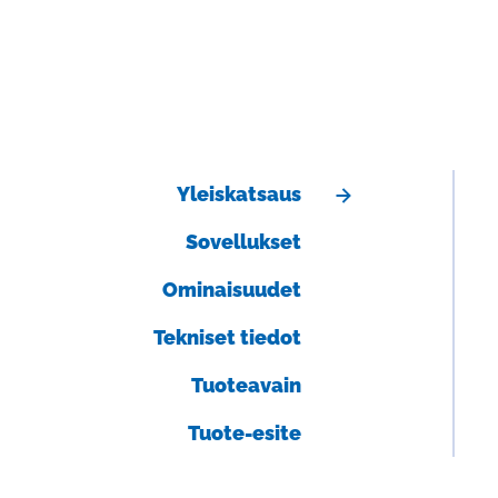
Aalborg lasiputkimittarit ja termiset
massavirtausmittarit
Heinrichs magneettiset määrämittarit ja
massavirtausmittarit
Yleiskatsaus
Sovellukset
Ominaisuudet
Tekniset tiedot
Tuoteavain
Tuote-esite