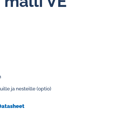
ri malli VE
Vakiovirtaussäätimet vedelle
n
uille ja nesteille (optio)
Datasheet