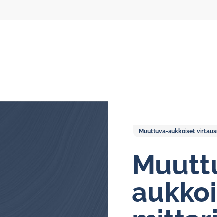
Muuttuva-aukkoiset virtausm
Kiertovoitelun virtausmittarit
Muutt
Soikioratasmittarit
aukkoi
Näyttöyksiköt
Öljykiertovoitelujärjestelmät