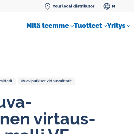
Your local distributor
FI
Mitä teemme
Tuotteet
Yritys
ittarit
Muoviputkiset virtausmittarit
SLM tiivistenestemittarit
uva-
nen vir­taus­
Vakiovirtaussäätimet kaasuille