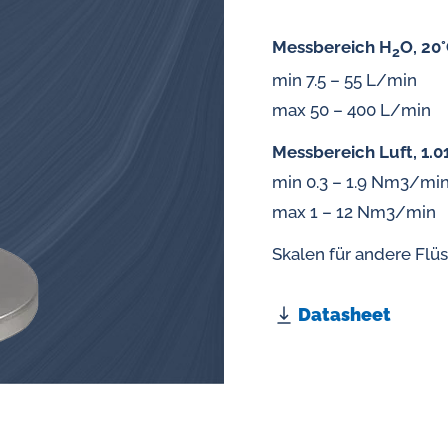
Ölanalysator
Messbereich H
O, 20°
2
Induktive Alarm- und Pulsgeber
min 7.5 – 55 L/min
für Durchflussmesser
max 50 – 400 L/min
Messbereich Luft, 1.01
min 0.3 – 1.9 Nm3/mi
max 1 – 12 Nm3/min
Skalen für andere Flü
Datasheet