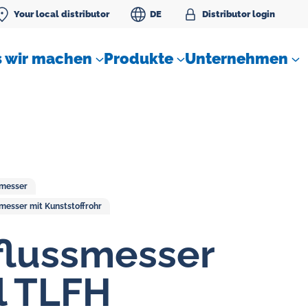
Your local distributor
DE
Distributor login
 wir machen
Produkte
Unternehmen
messer
esser mit Kunststoffrohr
SLM Sperrwassereinheit
luss­messer
l TLFH
Durchflussregler für Gase