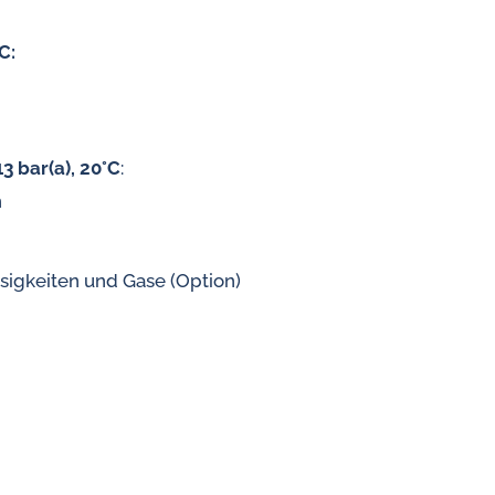
Durchflussregler für Wasser
C:
3 bar(a), 20°C
:
n
ssigkeiten und Gase (Option)