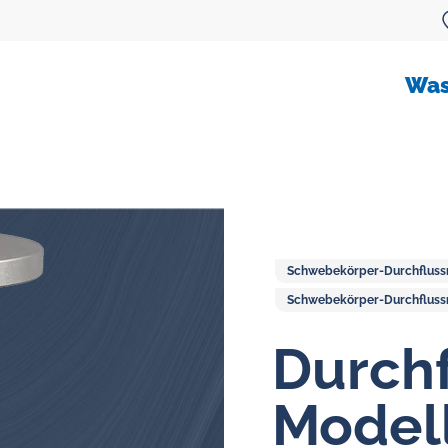
Was
Schwebekörper-Durchfluss
Schwebekörper-Durchflussm
Durchflussmesser für öl
Durchf
Ovalradzähler
Model
Ölflussmessungsysteme