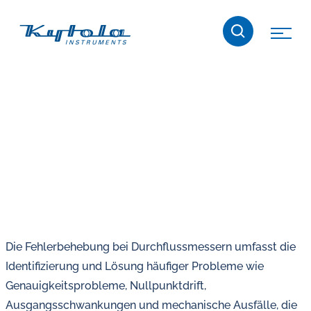
Skip
Kytola
to
content
Kytola
Instruments
entwickelt
und
produziert
Produkte
für
die
Durchflussmessung,
Ölschmierung
Die Fehlerbehebung bei Durchflussmessern umfasst die
und
Identifizierung und Lösung häufiger Probleme wie
Wasser-
Genauigkeitsprobleme, Nullpunktdrift,
in-
Ausgangsschwankungen und mechanische Ausfälle, die