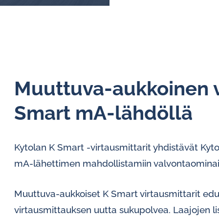
Muuttuva-aukkoinen v
Smart mA-lähdöllä
Kytolan K Smart -virtausmittarit yhdistävät Kyt
mA-lähettimen mahdollistamiin valvontaominais
Muuttuva-aukkoiset K Smart virtausmittarit edu
virtausmittauksen uutta sukupolvea. Laajojen l