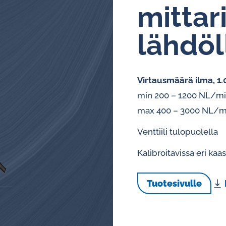
mit­ta­
Kiertovoitelun
lähdöl
valvontajärjestelmät
Öljyanalysaattorit
Virtausmäärä ilma, 1.0
Hälytys- ja pulssianturit
min 200 – 1200 NL/m
öljyvirtausmittareille
max 400 – 3000 NL/m
Venttiili tulopuolella
Kalibroitavissa eri kaas
Tuotesivulle