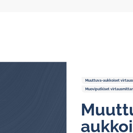
Muuttuva-aukkoiset virtausm
Kiertovoitelun virtausmittarit
Muoviputkiset virtausmittar
Soikioratasmittarit
Muutt
Näyttöyksiköt
aukkoi
Öljykiertovoitelujärjestelmät