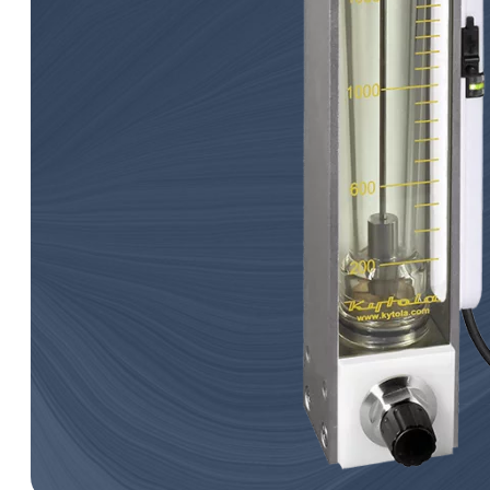
öljykiertovoiteluun.
Induktiiviset hälytysanturit
virtausmittareille
Paine-eromittarit
Vastaventtiilit
Näytteenottolaitteet