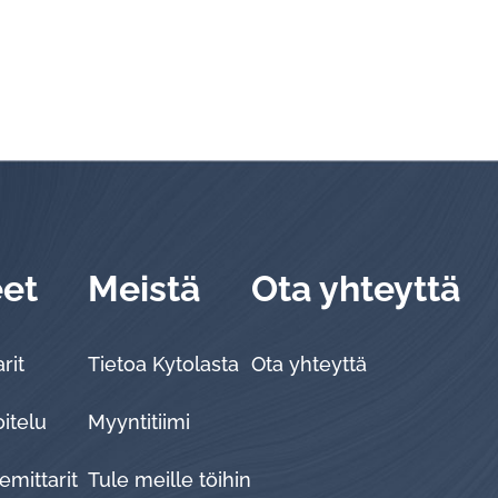
eet
Meistä
Ota yhteyttä
rit
Tietoa Kytolasta
Ota yhteyttä
oitelu
Myyntitiimi
emittarit
Tule meille töihin