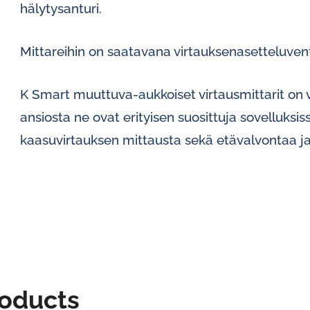
hälytysanturi.
Mittareihin on saatavana virtauksenasetteluventti
K Smart muuttuva-aukkoiset virtausmittarit on v
ansiosta ne ovat erityisen suosittuja sovelluksiss
kaasuvirtauksen mittausta sekä etävalvontaa ja 
roducts