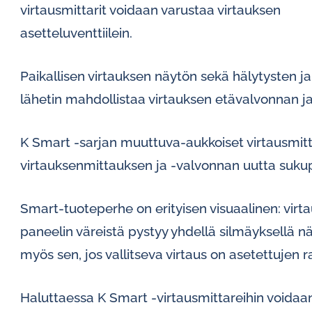
virtausmittarit voidaan varustaa virtauksen
asetteluventtiilein.
Paikallisen virtauksen näytön sekä hälytysten j
lähetin mahdollistaa virtauksen etävalvonnan ja
K Smart -sarjan muuttuva-aukkoiset virtausmitt
virtauksenmittauksen ja -valvonnan uutta suku
Smart-tuoteperhe on erityisen visuaalinen: virt
paneelin väreistä pystyy yhdellä silmäyksellä nä
myös sen, jos vallitseva virtaus on asetettujen ra
Haluttaessa K Smart -virtausmittareihin voidaan