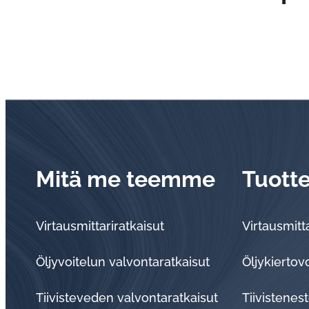
Mitä me teemme
Tuott
Virtausmittariratkaisut
Virtausmitta
Öljyvoitelun valvontaratkaisut
Öljykiertov
Tii­vis­te­ve­den val­von­ta­rat­kai­sut
Tiivistenest