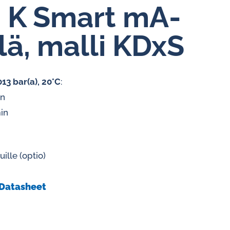
Vakiovirtaussäätimet vedelle
ri K Smart mA-
lä, malli KDxS
13 bar(a), 20°C
:
in
in
uille (optio)
Datasheet