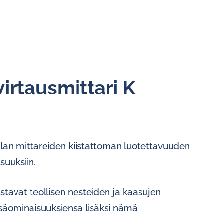
irtausmittari K
olan mittareiden kiistattoman luotettavuuden
uuksiin.
stavat teollisen nesteiden ja kaasujen
isäominaisuuksiensa lisäksi nämä