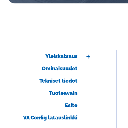
Aalborg lasiputkimittarit ja termiset
massavirtausmittarit
Heinrichs magneettiset määrämittarit ja
massavirtausmittarit
Yleiskatsaus
Ominaisuudet
Tekniset tiedot
Tuoteavain
Esite
VA Config latauslinkki