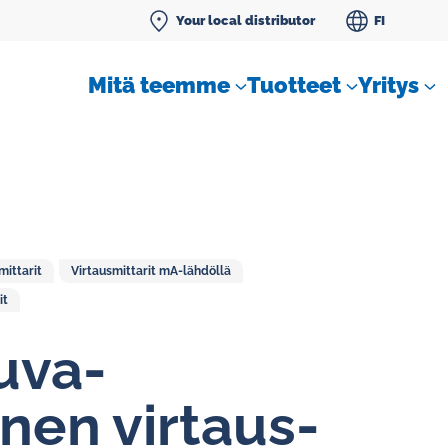
Your local distributor
FI
Mitä teemme
Tuotteet
Yritys
ittarit
Virtausmittarit mA-lähdöllä
SLM tiivistenestemittarit
it
uva-
Vakiovirtaussäätimet kaasuille
nen vir­taus­