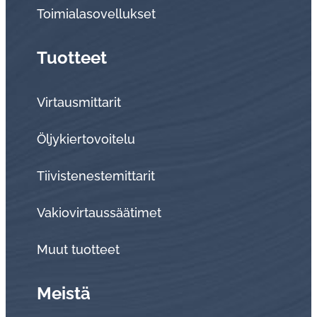
Toi­mia­la­so­vel­luk­set
Tuotteet
Virtausmittarit
Öljykiertovoitelu
Tiivistenestemittarit
Vakiovirtaussäätimet
Muut tuotteet
Meistä