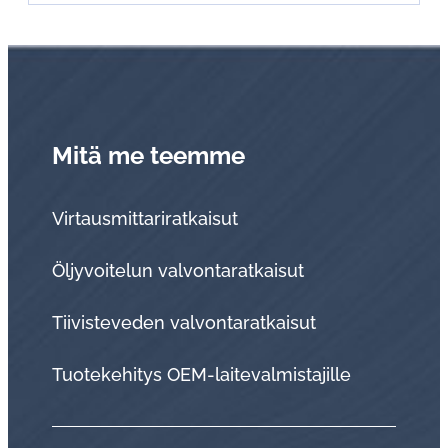
Mitä me teemme
Virtausmittariratkaisut
Öljyvoitelun valvontaratkaisut
Tii­vis­te­ve­den val­von­ta­rat­kai­sut
Tuo­te­ke­hi­tys OEM-lai­te­val­mis­ta­jil­le