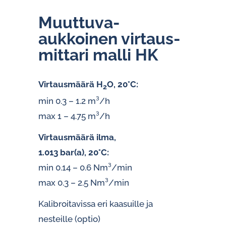
Muuttuva-
aukkoinen vir­taus­
mit­ta­ri malli HK
Virtausmäärä H
O, 20°C:
2
min 0.3 – 1.2 m³/h
max 1 – 4.75 m³/h
Virtausmäärä ilma,
1.013 bar(a), 20°C:
min 0.14 – 0.6 Nm³/min
max 0.3 – 2.5 Nm³/min
Kalibroitavissa eri kaasuille ja
nesteille (optio)