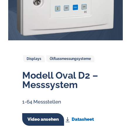
Öl-
Herausforderungen.
Displays
Ölflussmessungsysteme
Modell Oval D2 –
Messsystem
1-64 Messstellen
Video ansehen
Datasheet