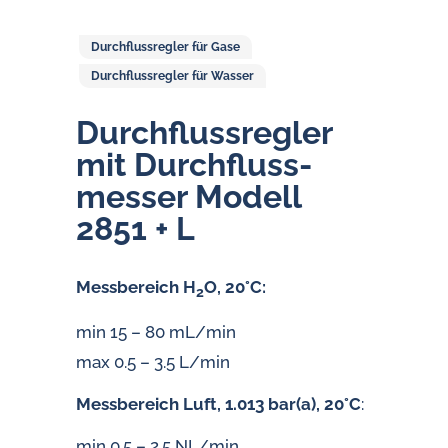
Durchflussregler für Gase
Durchflussregler für Wasser
Durch­fluss­reg­ler
mit Durch­fluss­
mes­ser Modell
2851 + L
Messbereich H
O, 20°C:
2
min 15 – 80 mL/min
max 0.5 – 3.5 L/min
Messbereich Luft, 1.013 bar(a), 20°C
:
min 0.5 – 2.5 NL/min