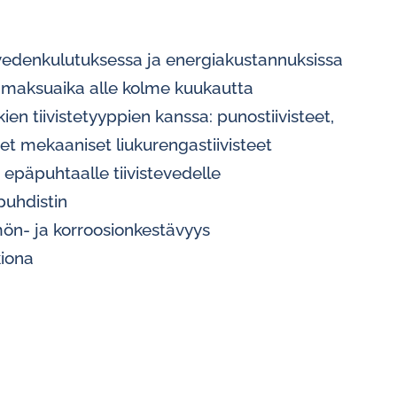
vedenkulutuksessa ja energiakustannuksissa
inmaksuaika alle kolme kuukautta
en tiivistetyyppien kanssa: punostiivisteet,
set mekaaniset liukurengastiivisteet
epäpuhtaalle tiivistevedelle
puhdistin
n- ja korroosionkestävyys
kiona