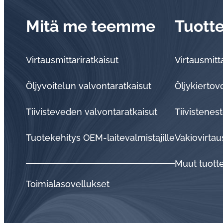
Mitä me teemme
Tuott
Virtausmittariratkaisut
Virtausmitta
Öljyvoitelun valvontaratkaisut
Öljykiertov
Tii­vis­te­ve­den val­von­ta­rat­kai­sut
Tiivistenest
Tuo­te­ke­hi­tys OEM-lai­te­val­mis­ta­jil­le
Vakiovirtau
Muut tuott
Toi­mia­la­so­vel­luk­set