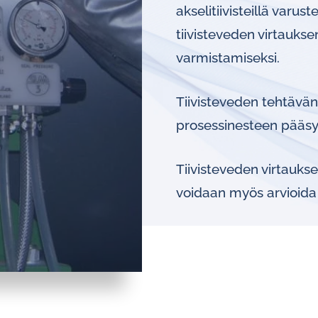
akselitiivisteillä varu
tiivisteveden virtauks
Kiertovoitelun
valvontajärjestelmät
varmistamiseksi.
Öljyanalysaattorit
Tiivisteveden tehtävänä
prosessinesteen pääsy 
Hälytys- ja pulssianturit
öljyvirtausmittareille
Tiivisteveden virtauks
voidaan myös arvioida 