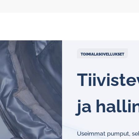
TOIMIALASOVELLUKSET
Tii­vis­
Kiertovoitelun virtausmittarit
ja halli
Soikioratasmittarit
Näyttöyksiköt
Useimmat pumput, sekoi
Öljykiertovoitelujärjestelmät