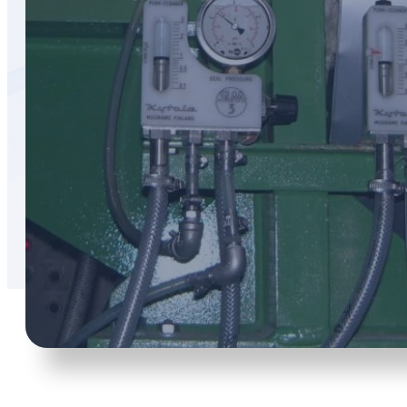
öljykiertovoiteluun.
Induktiiviset hälytysanturit
virtausmittareille
Paine-eromittarit
Vastaventtiilit
Näytteenottolaitteet