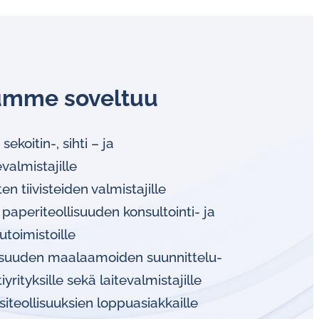
umme soveltuu
ekoitin-, sihti – ja
evalmistajille
n tiivisteiden valmistajille
paperiteollisuuden konsultointi- ja
utoimistoille
isuuden maalaamoiden suunnittelu-
iyrityksille sekä laitevalmistajille
siteollisuuksien loppuasiakkaille