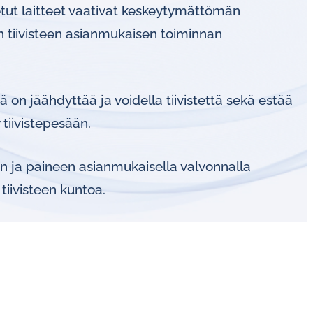
Vakiovirtaussäätimet vedelle
stetut laitteet vaativat keskeytymättömän
en tiivisteen asianmukaisen toiminnan
 on jäähdyttää ja voidella tiivistettä sekä estää
tiivistepesään.
en ja paineen asianmukaisella valvonnalla
tiivisteen kuntoa.