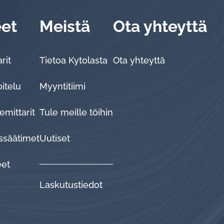
eet
Meistä
Ota yhteyttä
rit
Tietoa Kytolasta
Ota yhteyttä
oitelu
Myyntitiimi
emittarit
Tule meille töihin
ssäätimet
Uutiset
eet
Laskutustiedot