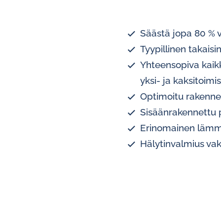
Säästä jopa 80 % 
Tyypillinen takais
Yhteensopiva kaikki
yksi- ja kaksitoimi
Optimoitu rakenne 
Sisäänrakennettu 
Erinomainen lämmö
Hälytinvalmius va