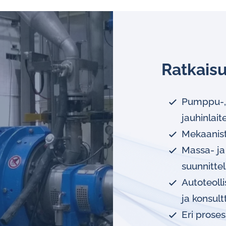
Ratkais
Pumppu-, s
jauhinlait
Mekaaniste
Massa- ja 
suunnittel
Autoteoll
ja konsultt
Eri proses