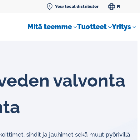
Your local distributor
FI
Mitä teemme
Tuotteet
Yritys
te­ve­den valvonta
SLM tiivistenestemittarit
nta
Vakiovirtaussäätimet kaasuille
ttimet, sihdit ja jauhimet sekä muut pyörivillä