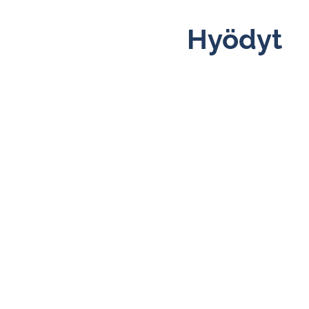
Aalborg lasiputkimittarit ja termiset
massavirtausmittarit
Hyödyt
Heinrichs magneettiset määrämittarit ja
massavirtausmittarit