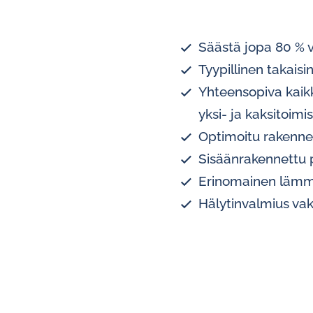
Säästä jopa 80 % 
Tyypillinen takais
Yhteensopiva kaikki
yksi- ja kaksitoimi
Optimoitu rakenne 
Sisäänrakennettu 
Erinomainen lämmö
Hälytinvalmius va