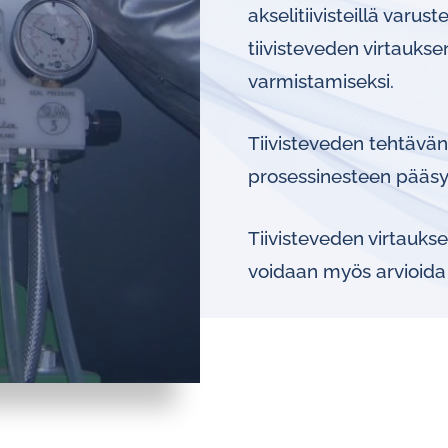
splays
akselitiivisteillä varu
tiivisteveden virtauks
Constant flow
l flow lubrication
regulators for
varmistamiseksi.
stems
Constant flow
nitoring
Tiivisteveden tehtävänä
regulators for 
ftware
prosessinesteen pääsy 
l quality analyzers
Tiivisteveden virtauks
arm and pulse
voidaan myös arvioida 
nsors for oil flow
ters