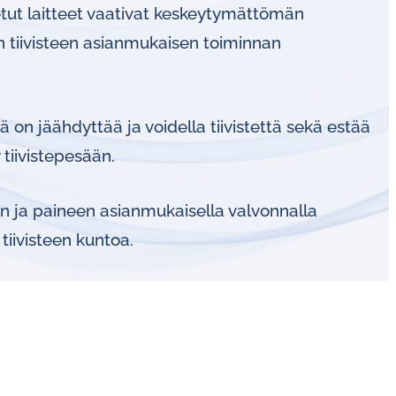
stetut laitteet vaativat keskeytymättömän
en tiivisteen asianmukaisen toiminnan
 gases
 on jäähdyttää ja voidella tiivistettä sekä estää
water
tiivistepesään.
en ja paineen asianmukaisella valvonnalla
tiivisteen kuntoa.