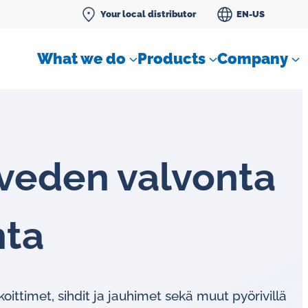
Your local distributor
EN-US
What we do
Products
Company
teve­den valvonta
Differential pressure meter
nta
 flow
Check valves
Air sampling devices
ttimet, sihdit ja jauhimet sekä muut pyörivillä