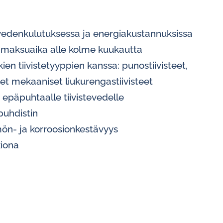
vedenkulutuksessa ja energiakustannuksissa
inmaksuaika alle kolme kuukautta
en tiivistetyyppien kanssa: punostiivisteet,
set mekaaniset liukurengastiivisteet
epäpuhtaalle tiivistevedelle
puhdistin
n- ja korroosionkestävyys
kiona