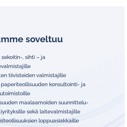
umme soveltuu
ekoitin-, sihti – ja
evalmistajille
n tiivisteiden valmistajille
paperiteollisuuden konsultointi- ja
utoimistoille
isuuden maalaamoiden suunnittelu-
iyrityksille sekä laitevalmistajille
siteollisuuksien loppuasiakkaille