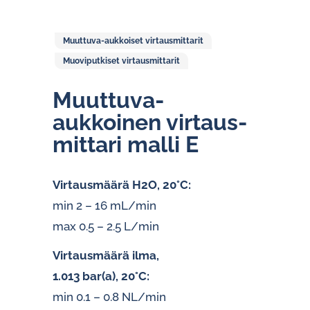
Muuttuva-aukkoiset virtausmittarit
Muoviputkiset virtausmittarit
Muuttuva-
aukkoinen vir­taus­
mit­ta­ri malli E
Virtausmäärä H2O, 20°C:
min 2 – 16 mL/min
max 0.5 – 2.5 L/min
Virtausmäärä ilma,
1.013 bar(a), 20°C:
min 0.1 – 0.8 NL/min