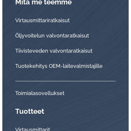
Mitä me teemme
Virtausmittariratkaisut
Öljyvoitelun valvontaratkaisut
Tii­vis­te­ve­den val­von­ta­rat­kai­sut
Tuo­te­ke­hi­tys OEM-lai­te­val­mis­ta­jil­le
Toi­mia­la­so­vel­luk­set
Tuotteet
Virtausmittarit