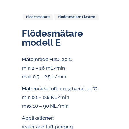
Flödesmätare
Flödesmätare Plaströr
Flö­des­mä­ta­re
modell E
Mätområde H2O, 20°C:
min 2 – 16 mL/min
max 0.5 – 2.5 L/min
Mätområde luft, 1.013 bar(a), 20°C:
min 0.1 – 0.8 NL/min
max 10 – 90 NL/min
Applikationer:
water and luft purging