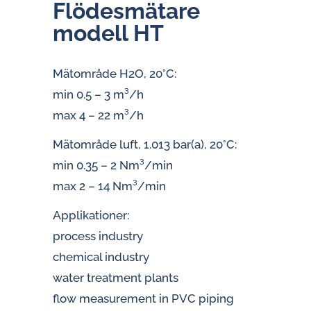
Flö­des­mä­ta­re
modell HT
Mätområde H2O, 20°C:
min 0.5 – 3 m³/h
max 4 – 22 m³/h
Mätområde luft, 1.013 bar(a), 20°C:
min 0.35 – 2 Nm³/min
max 2 – 14 Nm³/min
Applikationer:
process industry
chemical industry
water treatment plants
flow measurement in PVC piping