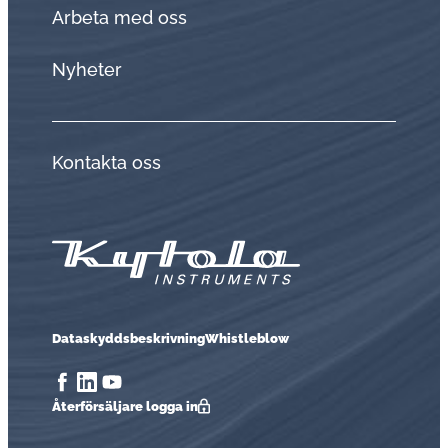
Arbeta med oss
Nyheter
Kontakta oss
Dataskyddsbeskrivning
Whistleblow
Åter­för­säl­ja­re logga in