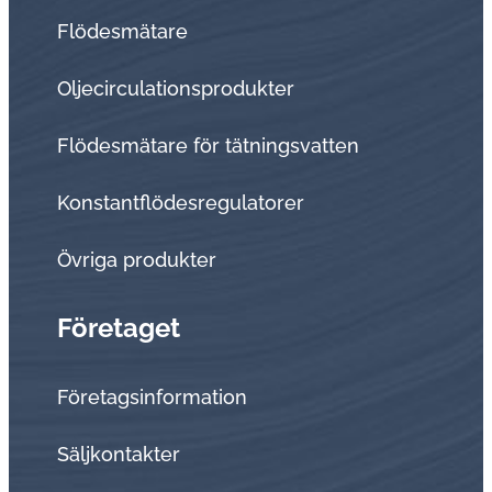
Flödesmätare
Oljecirculationsprodukter
Flödesmätare för tätningsvatten
Konstantflödesregulatorer
Övriga produkter
Företaget
Företagsinformation
Sälj­kon­tak­ter