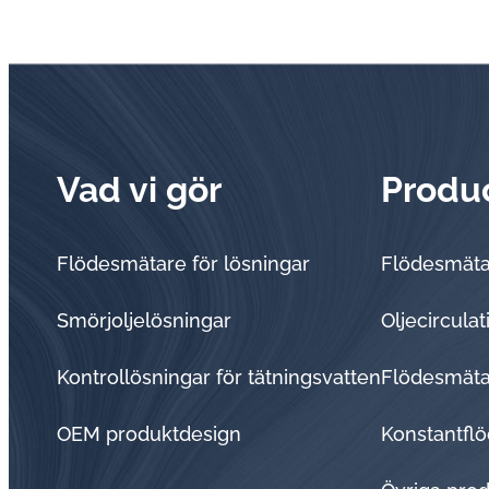
Vad vi gör
Produ
Flödesmätare för lösningar
Flödesmät
Smörjoljelösningar
Oljecircula
Kontrollösningar för tätningsvatten
Flödesmätar
OEM produktdesign
Konstantflö