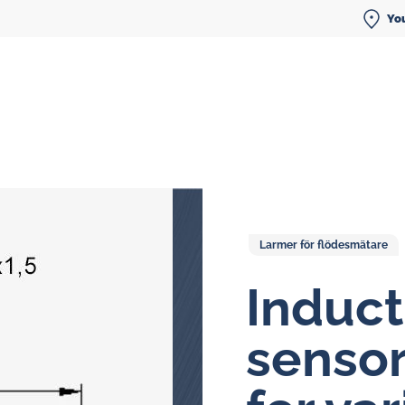
You
Larmer för flödesmätare
Flödesmätare för smörjoljor
Induct
Ovalhjulsmätare
senso
Display-enheter
Smörjoljesystem