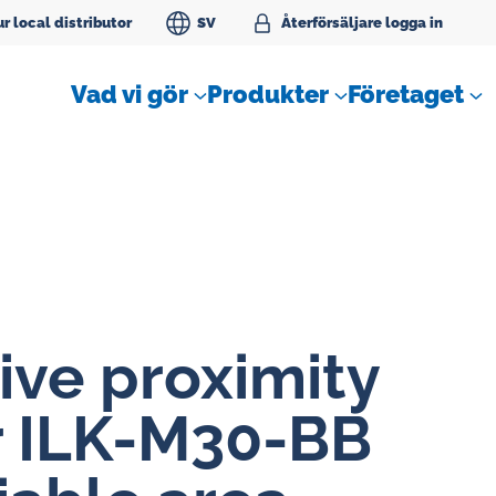
r local distributor
SV
Åter­för­säl­ja­re logga in
Vad vi gör
Produkter
Företaget
ive proximity
SLM Flödesmätare för
tätningvatten
r ILK-M30-BB