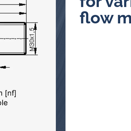
for va
flow m
Övervakningssystem för
centralsmörjning
Oljeanalysatorer
Induktiva larm- och pulsgivare
för oljeflödesmätare