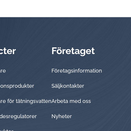
cter
Företaget
are
Företagsinformation
tionsprodukter
Sälj­kon­tak­ter
e för tätningsvatten
Arbeta med oss
desregulatorer
Nyheter