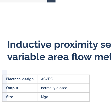
Inductive proximity s
variable area flow me
Electrical design
AC/DC
Output
normally closed
Size
M30