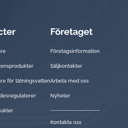
cter
Företaget
are
Företagsinformation
tionsprodukter
Sälj­kon­tak­ter
e för tätningsvatten
Arbeta med oss
desregulatorer
Nyheter
dukter
Kontakta oss