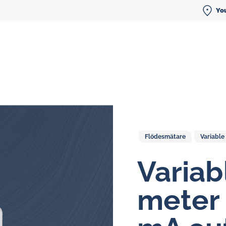
You
Flödesmätare
Variable
Flödesmätare för smörjoljor
Variab
Ovalhjulsmätare
meter 
Display-enheter
Smörjoljesystem