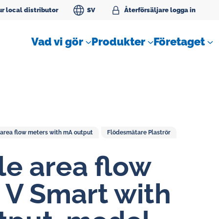
r local distributor
SV
Åter­för­säl­ja­re logga in
Vad vi gör
Produkter
Företaget
 area flow meters with mA output
Flödesmätare Plaströr
le area flow
SLM Flödesmätare för
tätningvatten
­ V Smart with