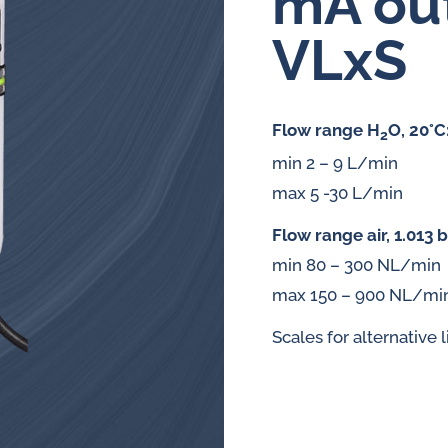
mA out
VLxS
Övervakningssystem för
centralsmörjning
Oljeanalysatorer
Flow range H
O, 20°C
2
min 2 – 9 L/min
Induktiva larm- och pulsgivare
max 5 -30 L/min
för oljeflödesmätare
Flow range air, 1.013 b
min 80 – 300 NL/min
max 150 – 900 NL/mi
Scales for alternative 