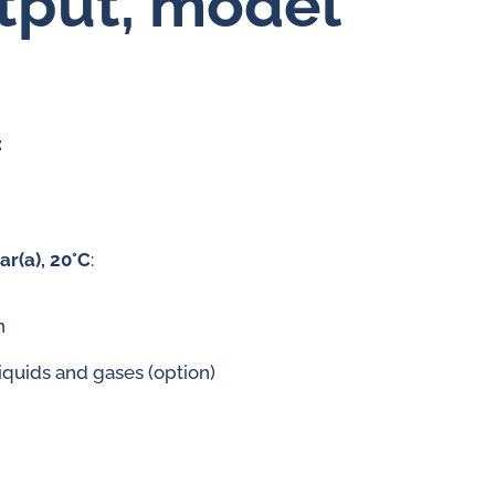
put,­ model
Konstantflödesregulator för
gaser
Konstantflödesregulator för
vatten
:
ar(a), 20°C
:
n
liquids and gases (option)