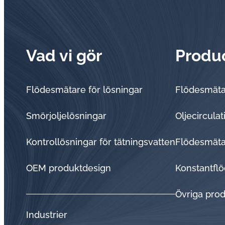
Vad vi gör
Produ
Flödesmätare för lösningar
Flödesmät
Smörjoljelösningar
Oljecircula
Kontrollösningar för tätningsvatten
Flödesmätar
OEM produktdesign
Konstantflö
Övriga pro
Industrier