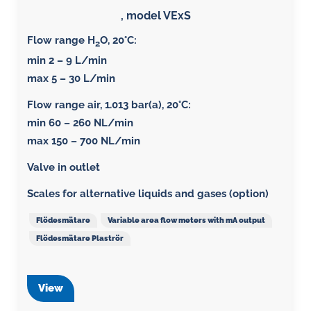
, model VExS
Flow range H
O, 20°C:
2
min 2 – 9 L/min
max 5 – 30 L/min
Flow range air, 1.013 bar(a), 20°C
:
min 60 – 260 NL/min
max 150 – 700 NL/min
Valve in outlet
Scales for alternative liquids and gases (option)
Flödesmätare
Variable area flow meters with mA output
Flödesmätare Plaströr
View