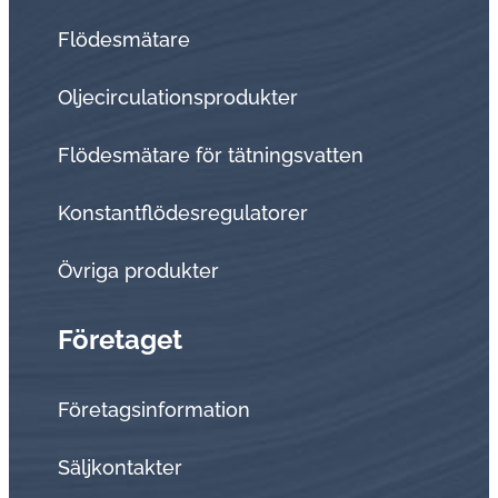
Flödesmätare
Oljecirculationsprodukter
Flödesmätare för tätningsvatten
Konstantflödesregulatorer
Övriga produkter
Företaget
Företagsinformation
Sälj­kon­tak­ter