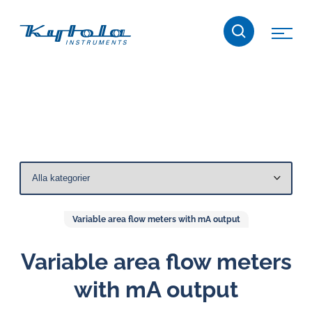
Skip
Kytola
to
content
Kytola
Instruments
framställer
och
tillverkar
produkter
för
flödesmätning,
oljesmörjning
Variable area flow meters with mA output
och
vatten
Variable area flow meters
i
with mA output
oljeutmaningar.