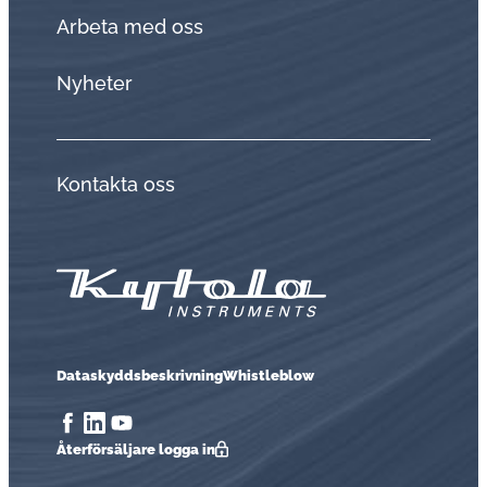
Arbeta med oss
Nyheter
Kontakta oss
Dataskyddsbeskrivning
Whistleblow
Åter­för­säl­ja­re logga in