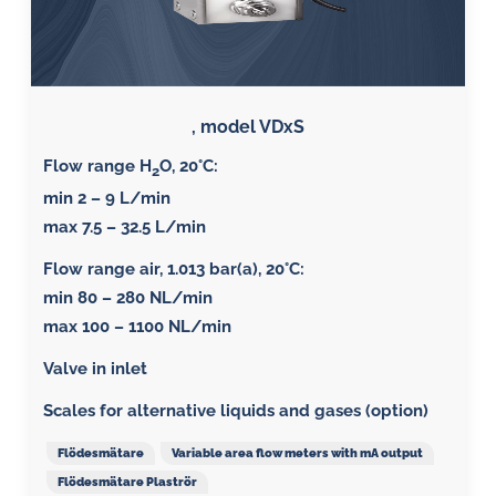
, model VDxS
Flow range H
O, 20°C:
2
min 2 – 9 L/min
max 7.5 – 32.5 L/min
Flow range air, 1.013 bar(a), 20°C
:
min 80 – 280 NL/min
max 100 – 1100 NL/min
Valve in inlet
Scales for alternative liquids and gases (option)
Flödesmätare
Variable area flow meters with mA output
Flödesmätare Plaströr