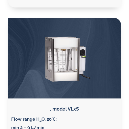
, model VLxS
Flow range H
O, 20°C:
2
min 2 – 9 L/min